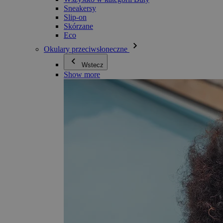
Sneakersy
Slip-on
Skórzane
Eco
Okulary przeciwsłoneczne
Wstecz
Show more