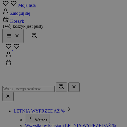
Menu
Moja lista
Zaloguj się
Koszyk
Twój koszyk jest pusty
Szukaj
Menu
Zamknij
Ulubione
Zaloguj się
Koszyk
LETNIA WYPRZEDAŻ %
Wstecz
Wszystko w kategorii LETNIA WYPRZEDAŻ %