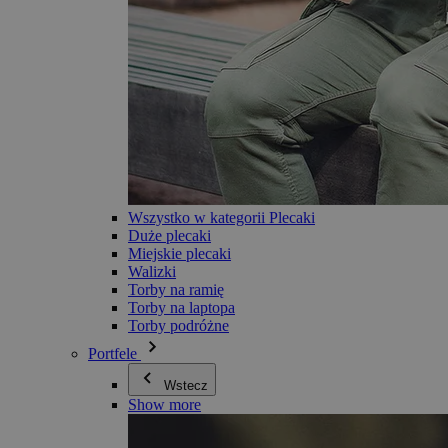
Wszystko w kategorii Plecaki
Duże plecaki
Miejskie plecaki
Walizki
Torby na ramię
Torby na laptopa
Torby podróżne
Portfele
Wstecz
Show more