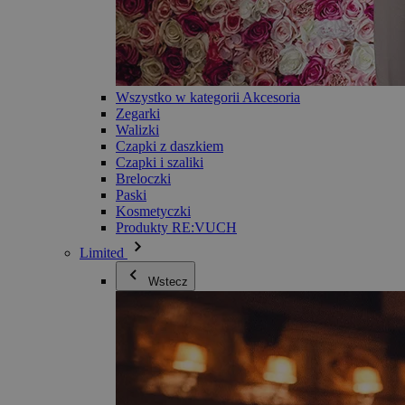
Wszystko w kategorii Akcesoria
Zegarki
Walizki
Czapki z daszkiem
Czapki i szaliki
Breloczki
Paski
Kosmetyczki
Produkty RE:VUCH
Limited
Wstecz