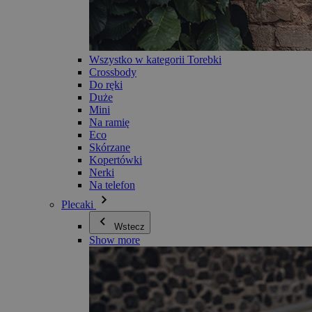
Wszystko w kategorii Torebki
Crossbody
Do ręki
Duże
Mini
Na ramię
Eco
Skórzane
Kopertówki
Nerki
Na telefon
Plecaki
Wstecz
Show more