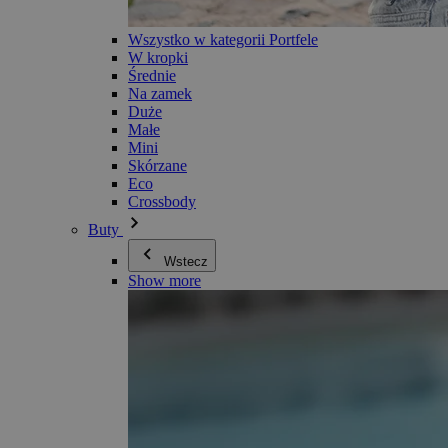
Wszystko w kategorii Portfele
W kropki
Średnie
Na zamek
Duże
Małe
Mini
Skórzane
Eco
Crossbody
Buty
Wstecz
Show more