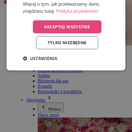
Więcej o tym, jak przetwarzamy dane,
znajdziesz tutaj.
Polityka prywatności
AKCEPTUJ WSZYSTKIE
TYLKO NIEZBĘDNE
Wszystko w kategorii Biżuteria
Kolczyki
USTAWIENIA
Bransoletki
Naszyjniki
Kolekcja Adéli Pečlovej
Srebro
Biżuteria dla par
Zegarki
Bransoletki z koralików
Akcesoria
Wstecz
Show more