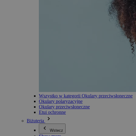
Wszystko w kategorii Okulary przeciwsłoneczne
Okulary polaryzacyjne
Okulary przeciwsłoneczne
Etui ochronne
Biżuteria
Wstecz