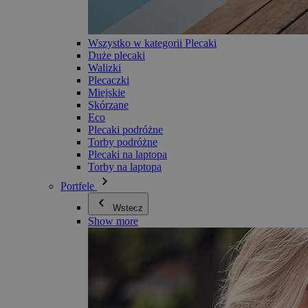
Wszystko w kategorii Plecaki
Duże plecaki
Walizki
Plecaczki
Miejskie
Skórzane
Eco
Plecaki podróżne
Torby podróżne
Plecaki na laptopa
Torby na laptopa
Portfele
Wstecz
Show more