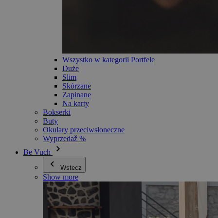
Wszystko w kategorii Portfele
Duże
Slim
Skórzane
Zapinane
Na karty
Bokserki
Buty
Okulary przeciwsłoneczne
Wyprzedaž %
Be Vuch
Wstecz
Show more