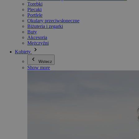
Torebki
Plecaki
Portfele
Okulary przeciwsłoneczne
Biżuteria i zegarki
Buty
Akcesoria
Mężczyźni
Kobiety
Wstecz
Show more