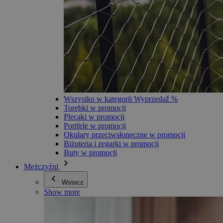
Wszystko w kategorii Wyprzedaž %
Torebki w promocji
Plecaki w promocji
Portfele w promocji
Okulary przeciwsłoneczne w promocji
Biżuteria i zegarki w promocji
Buty w promocji
Mężczyźni
Wstecz
Show more