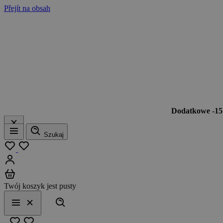
Přejít na obsah
Dodatkowe -1
Szukaj
Menu
Moja lista
Zaloguj się
Koszyk
Twój koszyk jest pusty
Szukaj
Menu
Zamknij
Ulubione