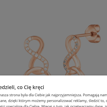
zieli, co Cię kręci
nasza strona była dla Ciebie jak najprzyjemniejsza. Pomagają nam
dane, dzięki którym możemy personalizować reklamy, śledzić to, co
ci specjalnie dla Ciebie. Więcej o tym, jak przetwarzamy dane, zn