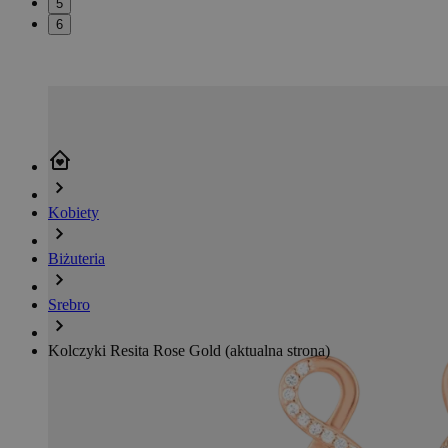
5
6
Kobiety
Biżuteria
Srebro
Kolczyki Resita Rose Gold
(aktualna strona)