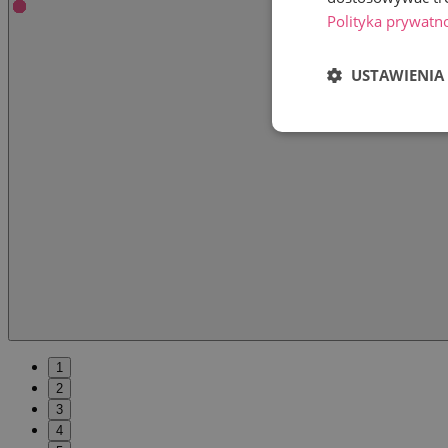
Polityka prywatn
USTAWIENIA
1
2
3
4