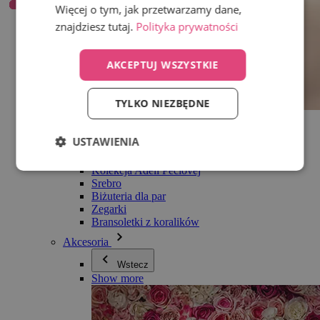
Więcej o tym, jak przetwarzamy dane,
znajdziesz tutaj.
Polityka prywatności
AKCEPTUJ WSZYSTKIE
TYLKO NIEZBĘDNE
Wszystko w kategorii Biżuteria
Kolczyki
USTAWIENIA
Bransoletki
Naszyjniki
Kolekcja Adéli Pečlovej
Srebro
Biżuteria dla par
Zegarki
Bransoletki z koralików
Akcesoria
Wstecz
Show more