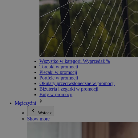
Wszystko w kategorii Wyprzedaž %
Torebki w promocji
Plecaki w promocji
Portfele w promocji
Okulary przeciwsłoneczne w promocji
Biżuteria i zegarki w promocji
Buty w promocji
Mężczyźni
Wstecz
Show more