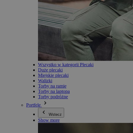
Wszystko w kategorii Plecaki
Duże plecaki
Miejskie plecaki
Walizki
Torby na ramię
Torby na laptopa
Torby podróżne
Portfele
Wstecz
Show more