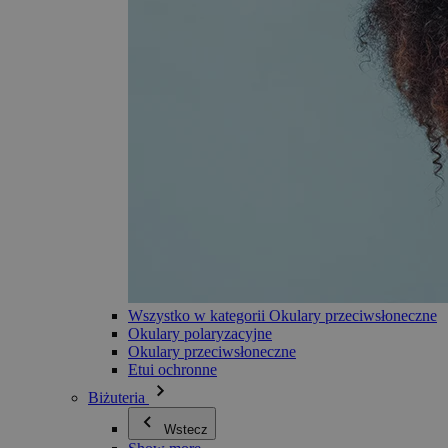
Wszystko w kategorii Okulary przeciwsłoneczne
Okulary polaryzacyjne
Okulary przeciwsłoneczne
Etui ochronne
Biżuteria
Wstecz