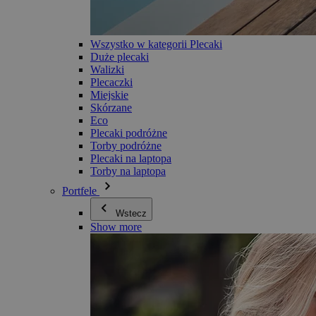
Wszystko w kategorii Plecaki
Duże plecaki
Walizki
Plecaczki
Miejskie
Skórzane
Eco
Plecaki podróżne
Torby podróżne
Plecaki na laptopa
Torby na laptopa
Portfele
Wstecz
Show more