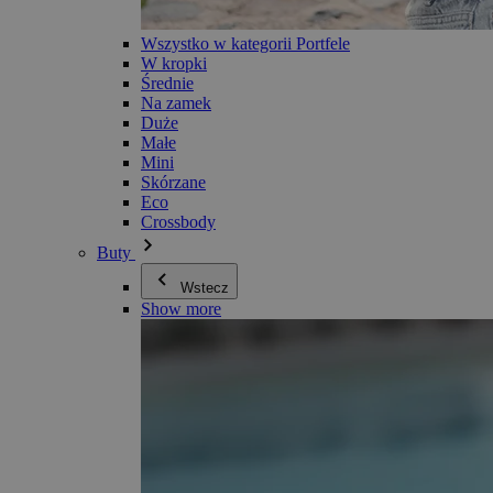
Wszystko w kategorii Portfele
W kropki
Średnie
Na zamek
Duże
Małe
Mini
Skórzane
Eco
Crossbody
Buty
Wstecz
Show more