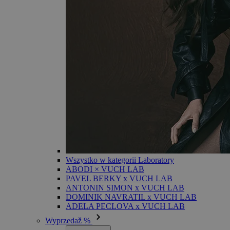
Wszystko w kategorii Laboratory
ABODI × VUCH LAB
PAVEL BERKY x VUCH LAB
ANTONIN SIMON x VUCH LAB
DOMINIK NAVRATIL x VUCH LAB
ADELA PECLOVA x VUCH LAB
Wyprzedaž %