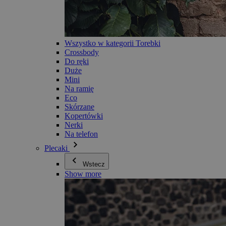
Wszystko w kategorii Torebki
Crossbody
Do ręki
Duże
Mini
Na ramię
Eco
Skórzane
Kopertówki
Nerki
Na telefon
Plecaki
Wstecz
Show more