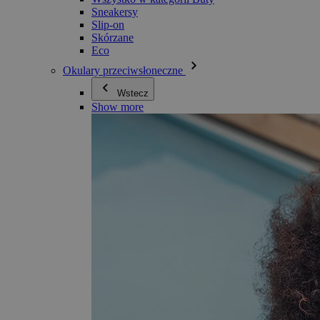
Sneakersy
Slip-on
Skórzane
Eco
Okulary przeciwsłoneczne
Wstecz
Show more