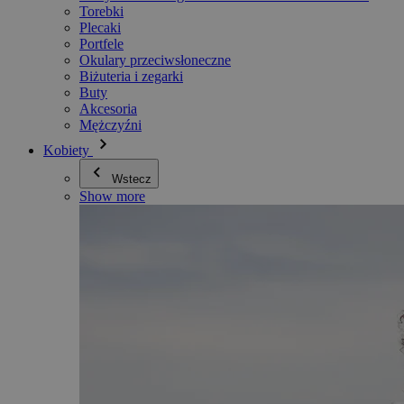
Torebki
Plecaki
Portfele
Okulary przeciwsłoneczne
Biżuteria i zegarki
Buty
Akcesoria
Mężczyźni
Kobiety
Wstecz
Show more