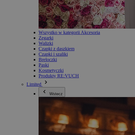
Wszystko w kategorii Akcesoria
Zegarki
Walizki
Czapki z daszkiem
Czapki i szaliki
Breloczki
Paski
Kosmetyczki
Produkty RE:VUCH
Limited
Wstecz