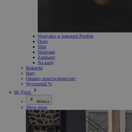
Wszystko w kategorii Portfele
Duże
Slim
Skórzane
Zapinane
Na karty
Bokserki
Buty
Okulary przeciwsłoneczne
Wyprzedaž %
Be Vuch
Wstecz
Show more