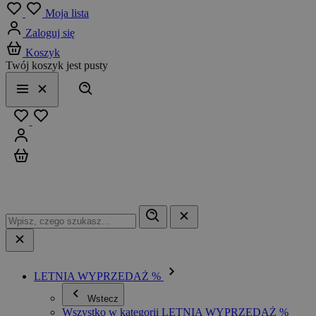
Menu
Moja lista
Zaloguj się
Koszyk
Twój koszyk jest pusty
Szukaj
Menu
Zamknij
Ulubione
Zaloguj się
Koszyk
LETNIA WYPRZEDAŻ %
Wstecz
Wszystko w kategorii LETNIA WYPRZEDAŻ %