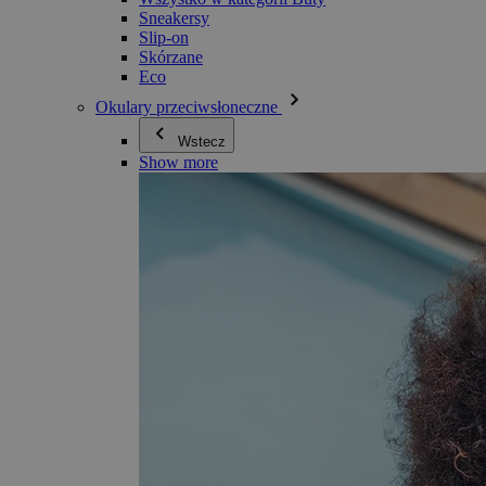
Sneakersy
Slip-on
Skórzane
Eco
Okulary przeciwsłoneczne
Wstecz
Show more