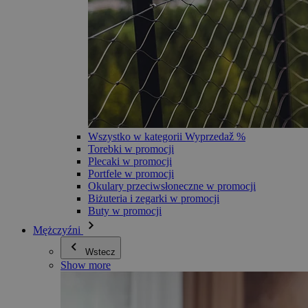
Wszystko w kategorii Wyprzedaž %
Torebki w promocji
Plecaki w promocji
Portfele w promocji
Okulary przeciwsłoneczne w promocji
Biżuteria i zegarki w promocji
Buty w promocji
Mężczyźni
Wstecz
Show more