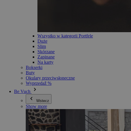
Wszystko w kategorii Portfele
Duże
Slim
Skórzane
Zapinane
Na karty
Bokserki
Buty
Okulary przeciwsłoneczne
Wyprzedaž %
Be Vuch
Wstecz
Show more