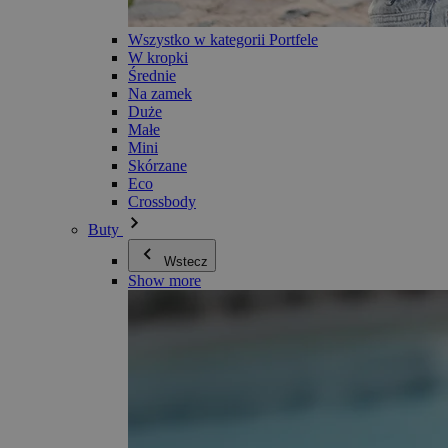
Wszystko w kategorii Portfele
W kropki
Średnie
Na zamek
Duże
Małe
Mini
Skórzane
Eco
Crossbody
Buty
Wstecz
Show more