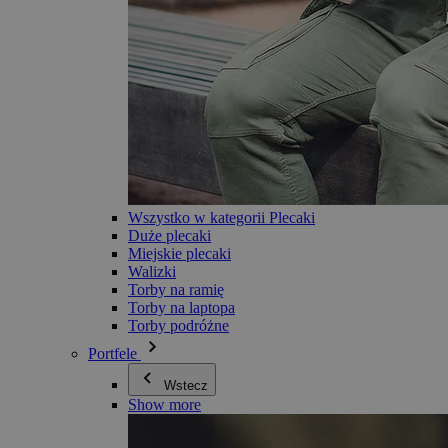
Wszystko w kategorii Plecaki
Duże plecaki
Miejskie plecaki
Walizki
Torby na ramię
Torby na laptopa
Torby podróżne
Portfele
Wstecz
Show more