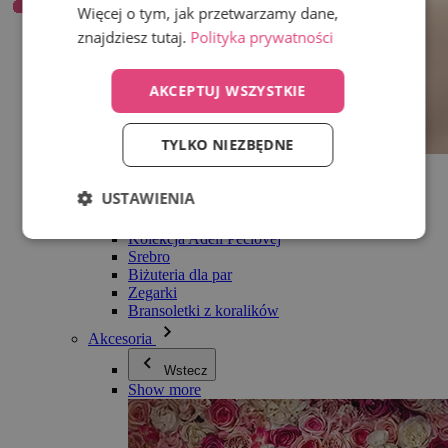
Więcej o tym, jak przetwarzamy dane,
znajdziesz tutaj.
Polityka prywatności
AKCEPTUJ WSZYSTKIE
TYLKO NIEZBĘDNE
Wszystko w kategorii Biżuteria
Kolczyki
USTAWIENIA
Bransoletki
Naszyjniki
Kolekcja Adéli Pečlovej
Srebro
Biżuteria dla par
Zegarki
Bransoletki z koralików
Akcesoria
Wstecz
Show more