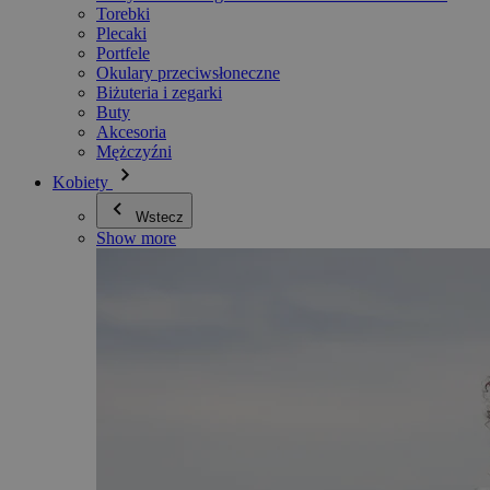
Torebki
Plecaki
Portfele
Okulary przeciwsłoneczne
Biżuteria i zegarki
Buty
Akcesoria
Mężczyźni
Kobiety
Wstecz
Show more