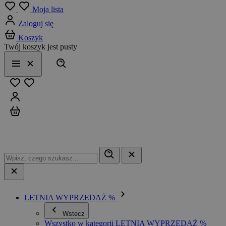
Menu
Moja lista
Zaloguj się
Koszyk
Twój koszyk jest pusty
Szukaj
Menu
Zamknij
Ulubione
Zaloguj się
Koszyk
LETNIA WYPRZEDAŻ %
Wstecz
Wszystko w kategorii LETNIA WYPRZEDAŻ %