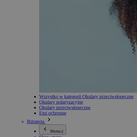
Wszystko w kategorii Okulary przeciwsłoneczne
Okulary polaryzacyjne
Okulary przeciwsłoneczne
Etui ochronne
Biżuteria
Wstecz