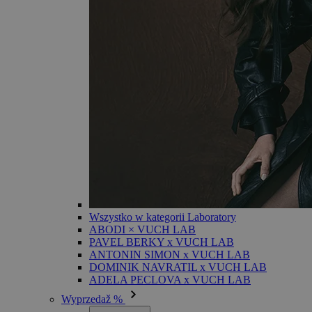
Wszystko w kategorii Laboratory
ABODI × VUCH LAB
PAVEL BERKY x VUCH LAB
ANTONIN SIMON x VUCH LAB
DOMINIK NAVRATIL x VUCH LAB
ADELA PECLOVA x VUCH LAB
Wyprzedaž %