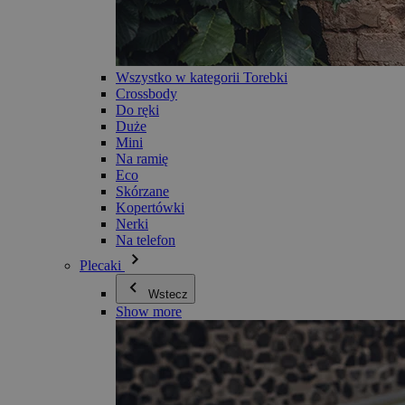
Wszystko w kategorii Torebki
Crossbody
Do ręki
Duże
Mini
Na ramię
Eco
Skórzane
Kopertówki
Nerki
Na telefon
Plecaki
Wstecz
Show more