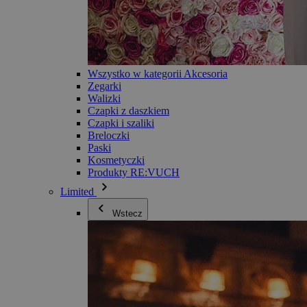
Wszystko w kategorii Akcesoria
Zegarki
Walizki
Czapki z daszkiem
Czapki i szaliki
Breloczki
Paski
Kosmetyczki
Produkty RE:VUCH
Limited
Wstecz