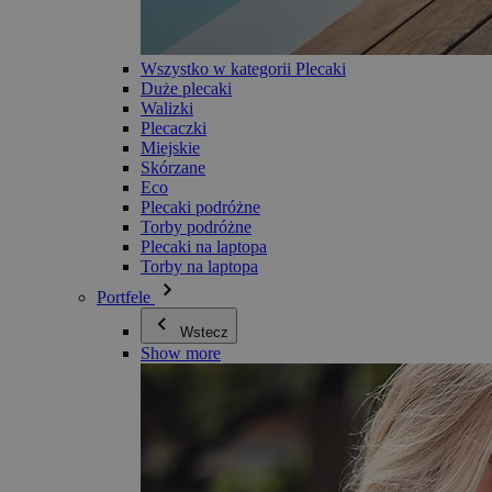
Wszystko w kategorii Plecaki
Duże plecaki
Walizki
Plecaczki
Miejskie
Skórzane
Eco
Plecaki podróżne
Torby podróżne
Plecaki na laptopa
Torby na laptopa
Portfele
Wstecz
Show more