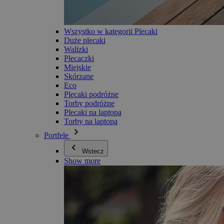
Wszystko w kategorii Plecaki
Duże plecaki
Walizki
Plecaczki
Miejskie
Skórzane
Eco
Plecaki podróżne
Torby podróżne
Plecaki na laptopa
Torby na laptopa
Portfele
Wstecz
Show more