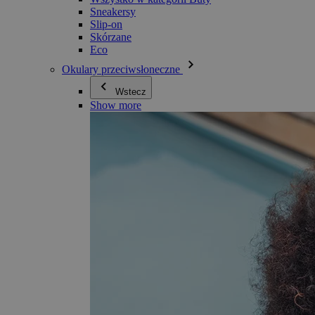
Sneakersy
Slip-on
Skórzane
Eco
Okulary przeciwsłoneczne
Wstecz
Show more