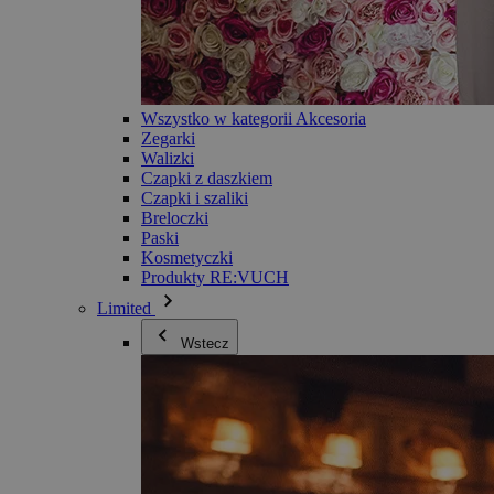
Wszystko w kategorii Akcesoria
Zegarki
Walizki
Czapki z daszkiem
Czapki i szaliki
Breloczki
Paski
Kosmetyczki
Produkty RE:VUCH
Limited
Wstecz