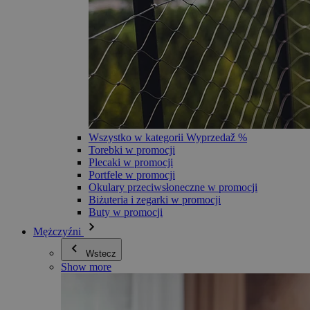
Wszystko w kategorii Wyprzedaž %
Torebki w promocji
Plecaki w promocji
Portfele w promocji
Okulary przeciwsłoneczne w promocji
Biżuteria i zegarki w promocji
Buty w promocji
Mężczyźni
Wstecz
Show more