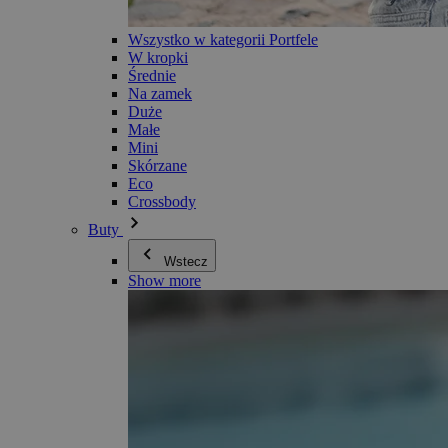
Wszystko w kategorii Portfele
W kropki
Średnie
Na zamek
Duże
Małe
Mini
Skórzane
Eco
Crossbody
Buty
Wstecz
Show more