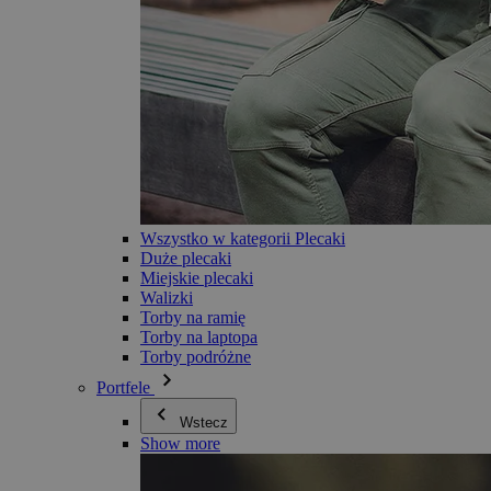
Wszystko w kategorii Plecaki
Duże plecaki
Miejskie plecaki
Walizki
Torby na ramię
Torby na laptopa
Torby podróżne
Portfele
Wstecz
Show more