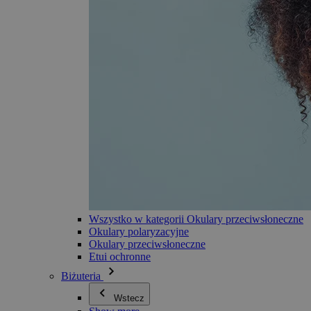
Wszystko w kategorii Okulary przeciwsłoneczne
Okulary polaryzacyjne
Okulary przeciwsłoneczne
Etui ochronne
Biżuteria
Wstecz