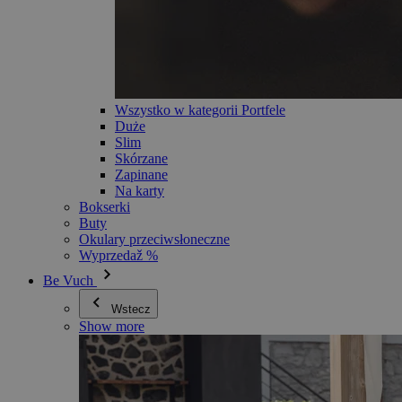
Wszystko w kategorii Portfele
Duże
Slim
Skórzane
Zapinane
Na karty
Bokserki
Buty
Okulary przeciwsłoneczne
Wyprzedaž %
Be Vuch
Wstecz
Show more