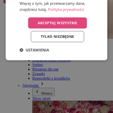
Więcej o tym, jak przetwarzamy dane,
znajdziesz tutaj.
Polityka prywatności
AKCEPTUJ WSZYSTKIE
TYLKO NIEZBĘDNE
Wszystko w kategorii Biżuteria
Kolczyki
USTAWIENIA
Bransoletki
Naszyjniki
Kolekcja Adéli Pečlovej
Srebro
Biżuteria dla par
Zegarki
Bransoletki z koralików
Akcesoria
Wstecz
Show more