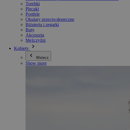
Torebki
Plecaki
Portfele
Okulary przeciwsłoneczne
Biżuteria i zegarki
Buty
Akcesoria
Mężczyźni
Kobiety
Wstecz
Show more