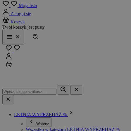
Menu
Moja lista
Zaloguj się
Koszyk
Twój koszyk jest pusty
Szukaj
Menu
Zamknij
Ulubione
Zaloguj się
Koszyk
LETNIA WYPRZEDAŻ %
Wstecz
Wszystko w kategorii LETNIA WYPRZEDAŻ %