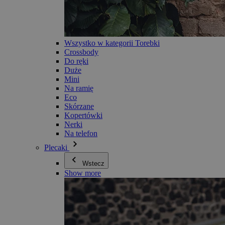
Wszystko w kategorii Torebki
Crossbody
Do ręki
Duże
Mini
Na ramię
Eco
Skórzane
Kopertówki
Nerki
Na telefon
Plecaki
Wstecz
Show more