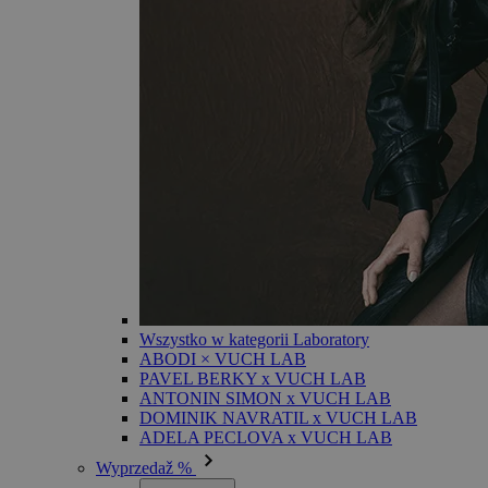
Wszystko w kategorii Laboratory
ABODI × VUCH LAB
PAVEL BERKY x VUCH LAB
ANTONIN SIMON x VUCH LAB
DOMINIK NAVRATIL x VUCH LAB
ADELA PECLOVA x VUCH LAB
Wyprzedaž %