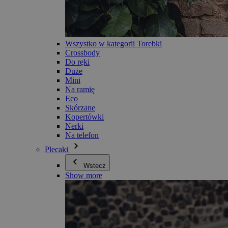
Wszystko w kategorii Torebki
Crossbody
Do ręki
Duże
Mini
Na ramię
Eco
Skórzane
Kopertówki
Nerki
Na telefon
Plecaki
Wstecz
Show more