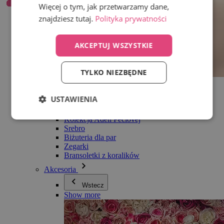
Więcej o tym, jak przetwarzamy dane,
znajdziesz tutaj.
Polityka prywatności
AKCEPTUJ WSZYSTKIE
TYLKO NIEZBĘDNE
Wszystko w kategorii Biżuteria
Kolczyki
USTAWIENIA
Bransoletki
Naszyjniki
Kolekcja Adéli Pečlovej
Srebro
Biżuteria dla par
Zegarki
Bransoletki z koralików
Akcesoria
Wstecz
Show more