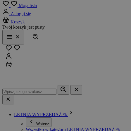
Menu
Moja lista
Zaloguj się
Koszyk
Twój koszyk jest pusty
Szukaj
Menu
Zamknij
Ulubione
Zaloguj się
Koszyk
LETNIA WYPRZEDAŻ %
Wstecz
Wszystko w kategorii LETNIA WYPRZEDAŻ %