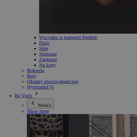
Wszystko w kategorii Portfele
Duże
Slim
Skórzane
Zapinane
Na karty
Bokserki
Buty
Okulary przeciwsłoneczne
Wyprzedaž %
Be Vuch
Wstecz
Show more