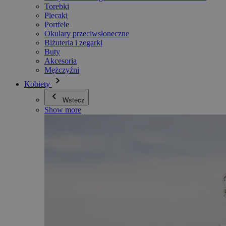
Torebki
Plecaki
Portfele
Okulary przeciwsłoneczne
Biżuteria i zegarki
Buty
Akcesoria
Mężczyźni
Kobiety
Wstecz
Show more