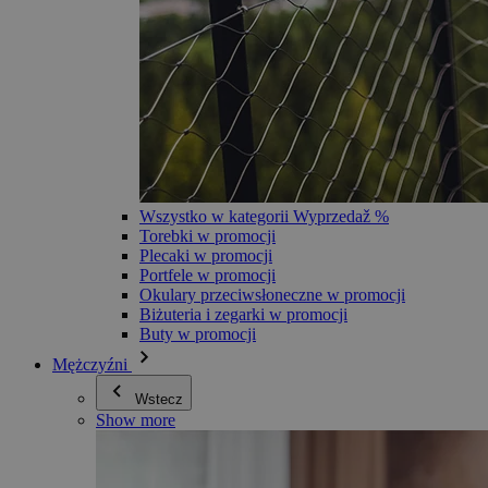
Wszystko w kategorii Wyprzedaž %
Torebki w promocji
Plecaki w promocji
Portfele w promocji
Okulary przeciwsłoneczne w promocji
Biżuteria i zegarki w promocji
Buty w promocji
Mężczyźni
Wstecz
Show more