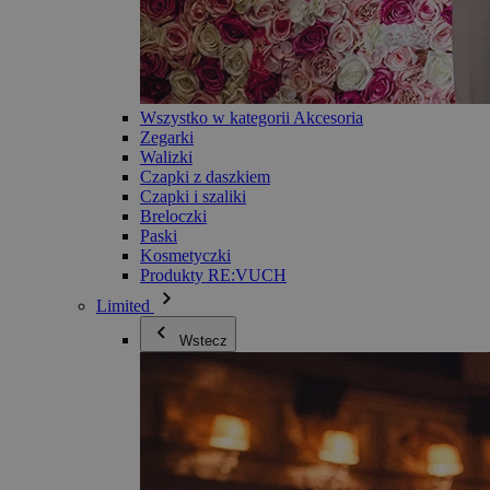
Wszystko w kategorii Akcesoria
Zegarki
Walizki
Czapki z daszkiem
Czapki i szaliki
Breloczki
Paski
Kosmetyczki
Produkty RE:VUCH
Limited
Wstecz