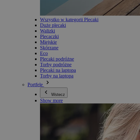
Wszystko w kategorii Plecaki
Duże plecaki
Walizki
Plecaczki
Miejskie
Skórzane
Eco
Plecaki podróżne
Torby podróżne
Plecaki na laptopa
Torby na laptopa
Portfele
Wstecz
Show more