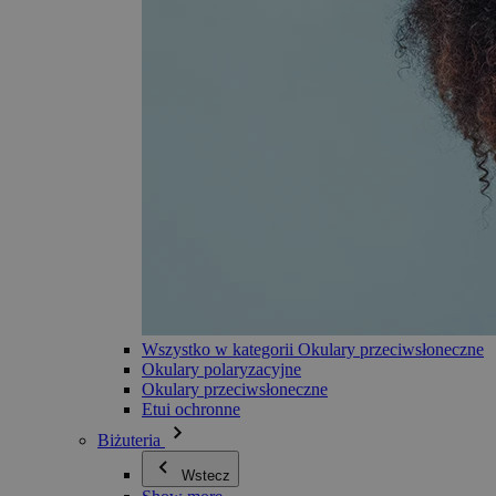
Wszystko w kategorii Okulary przeciwsłoneczne
Okulary polaryzacyjne
Okulary przeciwsłoneczne
Etui ochronne
Biżuteria
Wstecz