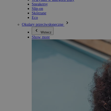
Sneakersy
Slip-on
Skórzane
Eco
Okulary przeciwsłoneczne
Wstecz
Show more