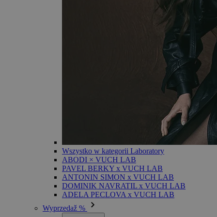
Wszystko w kategorii Laboratory
ABODI × VUCH LAB
PAVEL BERKY x VUCH LAB
ANTONIN SIMON x VUCH LAB
DOMINIK NAVRATIL x VUCH LAB
ADELA PECLOVA x VUCH LAB
Wyprzedaž %