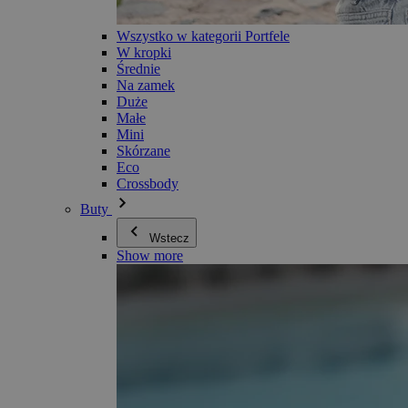
Wszystko w kategorii Portfele
W kropki
Średnie
Na zamek
Duże
Małe
Mini
Skórzane
Eco
Crossbody
Buty
Wstecz
Show more