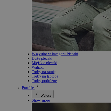
Wszystko w kategorii Plecaki
Duże plecaki
Miejskie plecaki
Walizki
Torby na ramię
Torby na laptopa
Torby podróżne
Portfele
Wstecz
Show more