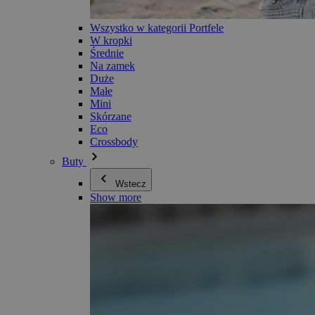
Wszystko w kategorii Portfele
W kropki
Średnie
Na zamek
Duże
Małe
Mini
Skórzane
Eco
Crossbody
Buty
Wstecz
Show more