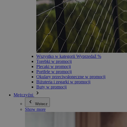
Wszystko w kategorii Wyprzedaž %
Torebki w promocji
Plecaki w promocji
Portfele w promocji
Okulary przeciwsłoneczne w promocji
Biżuteria i zegarki w promocji
Buty w promocji
Mężczyźni
Wstecz
Show more