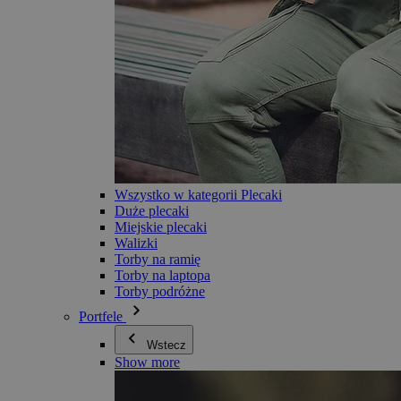
Wszystko w kategorii Plecaki
Duże plecaki
Miejskie plecaki
Walizki
Torby na ramię
Torby na laptopa
Torby podróżne
Portfele
Wstecz
Show more