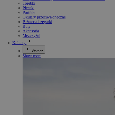
Torebki
Plecaki
Portfele
Okulary przeciwsłoneczne
Biżuteria i zegarki
Buty
Akcesoria
Mężczyźni
Kobiety
Wstecz
Show more