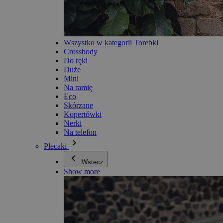
Wszystko w kategorii Torebki
Crossbody
Do ręki
Duże
Mini
Na ramię
Eco
Skórzane
Kopertówki
Nerki
Na telefon
Plecaki
Wstecz
Show more