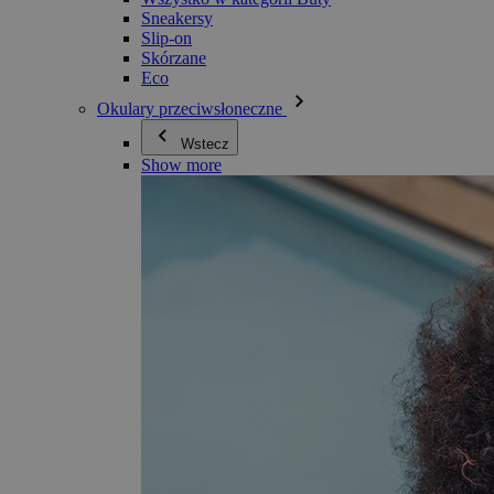
Sneakersy
Slip-on
Skórzane
Eco
Okulary przeciwsłoneczne
Wstecz
Show more