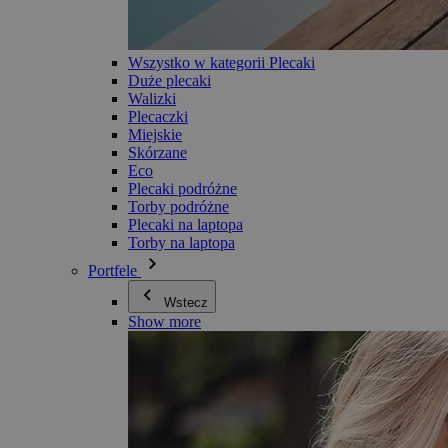
Wszystko w kategorii Plecaki
Duże plecaki
Walizki
Plecaczki
Miejskie
Skórzane
Eco
Plecaki podróżne
Torby podróżne
Plecaki na laptopa
Torby na laptopa
Portfele
Wstecz
Show more