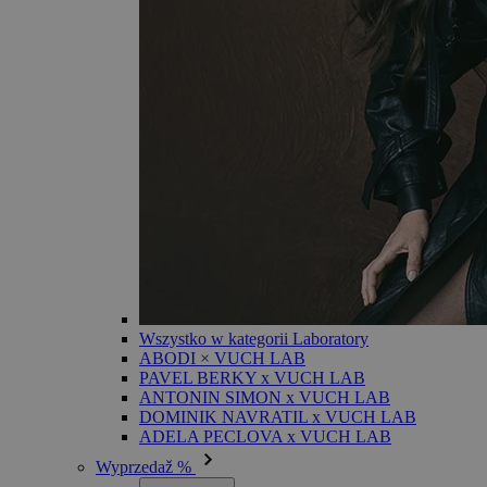
Wszystko w kategorii Laboratory
ABODI × VUCH LAB
PAVEL BERKY x VUCH LAB
ANTONIN SIMON x VUCH LAB
DOMINIK NAVRATIL x VUCH LAB
ADELA PECLOVA x VUCH LAB
Wyprzedaž %