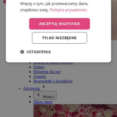
Więcej o tym, jak przetwarzamy dane,
znajdziesz tutaj.
Polityka prywatności
AKCEPTUJ WSZYSTKIE
TYLKO NIEZBĘDNE
Wszystko w kategorii Biżuteria
Kolczyki
USTAWIENIA
Bransoletki
Naszyjniki
Kolekcja Adéli Pečlovej
Srebro
Biżuteria dla par
Zegarki
Bransoletki z koralików
Akcesoria
Wstecz
Show more