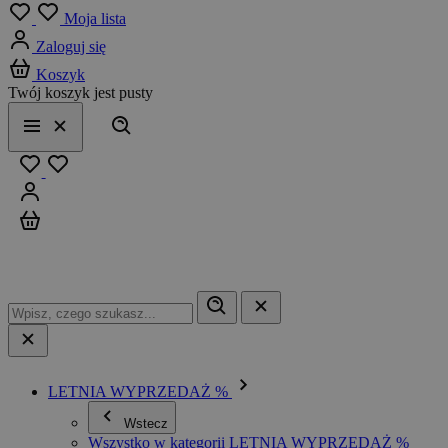
Menu
Moja lista
Zaloguj się
Koszyk
Twój koszyk jest pusty
Szukaj
Menu
Zamknij
Ulubione
Zaloguj się
Koszyk
LETNIA WYPRZEDAŻ %
Wstecz
Wszystko w kategorii LETNIA WYPRZEDAŻ %