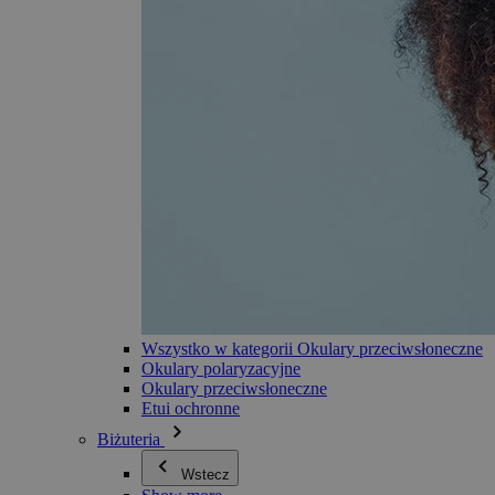
Wszystko w kategorii Okulary przeciwsłoneczne
Okulary polaryzacyjne
Okulary przeciwsłoneczne
Etui ochronne
Biżuteria
Wstecz