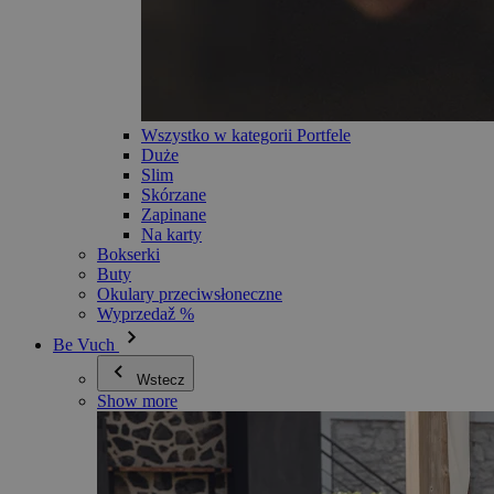
Wszystko w kategorii Portfele
Duże
Slim
Skórzane
Zapinane
Na karty
Bokserki
Buty
Okulary przeciwsłoneczne
Wyprzedaž %
Be Vuch
Wstecz
Show more