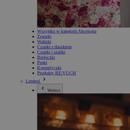
Wszystko w kategorii Akcesoria
Zegarki
Walizki
Czapki z daszkiem
Czapki i szaliki
Breloczki
Paski
Kosmetyczki
Produkty RE:VUCH
Limited
Wstecz