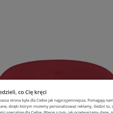
zieli, co Cię kręci
nasza strona była dla Ciebie jak najprzyjemniejsza. Pomagają nam
dane, dzięki którym możemy personalizować reklamy, śledzić to, co
ci specjalnie dla Ciebie. Więcej o tym, jak przetwarzamy dane, zn