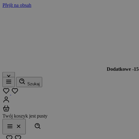
Přejít na obsah
Dodatkowe -1
Szukaj
Menu
Moja lista
Zaloguj się
Koszyk
Twój koszyk jest pusty
Szukaj
Menu
Zamknij
Ulubione