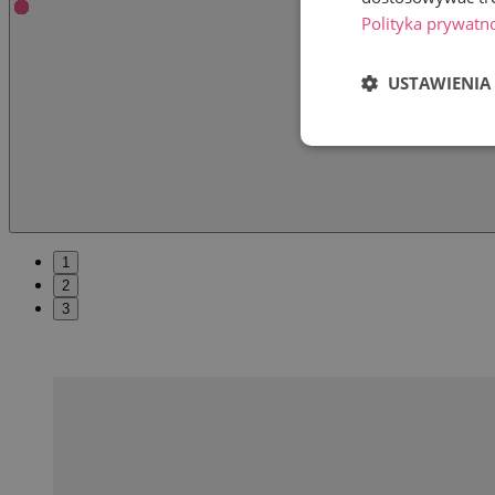
Polityka prywatn
USTAWIENIA
1
2
3