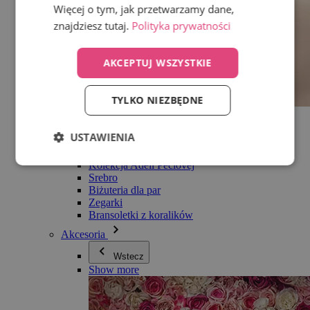
Więcej o tym, jak przetwarzamy dane,
znajdziesz tutaj.
Polityka prywatności
AKCEPTUJ WSZYSTKIE
TYLKO NIEZBĘDNE
Wszystko w kategorii Biżuteria
Kolczyki
USTAWIENIA
Bransoletki
Naszyjniki
Kolekcja Adéli Pečlovej
Srebro
Biżuteria dla par
Zegarki
Bransoletki z koralików
Akcesoria
Wstecz
Show more