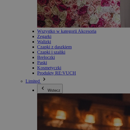
Wszystko w kategorii Akcesoria
Zegarki
Walizki
Czapki z daszkiem
Czapki i szaliki
Breloczki
Paski
Kosmetyczki
Produkty RE:VUCH
Limited
Wstecz