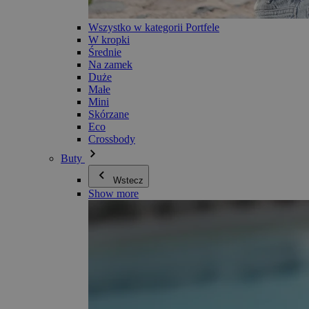
Wszystko w kategorii Portfele
W kropki
Średnie
Na zamek
Duże
Małe
Mini
Skórzane
Eco
Crossbody
Buty
Wstecz
Show more