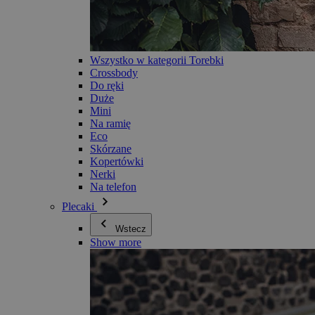
Wszystko w kategorii Torebki
Crossbody
Do ręki
Duże
Mini
Na ramię
Eco
Skórzane
Kopertówki
Nerki
Na telefon
Plecaki
Wstecz
Show more