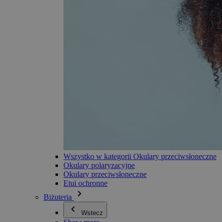
Wszystko w kategorii Okulary przeciwsłoneczne
Okulary polaryzacyjne
Okulary przeciwsłoneczne
Etui ochronne
Biżuteria
Wstecz