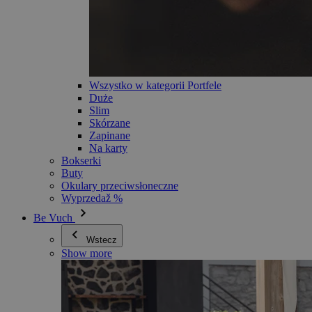
Wszystko w kategorii Portfele
Duże
Slim
Skórzane
Zapinane
Na karty
Bokserki
Buty
Okulary przeciwsłoneczne
Wyprzedaž %
Be Vuch
Wstecz
Show more