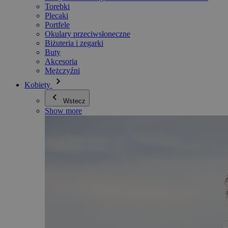
Torebki
Plecaki
Portfele
Okulary przeciwsłoneczne
Biżuteria i zegarki
Buty
Akcesoria
Mężczyźni
Kobiety
Wstecz
Show more