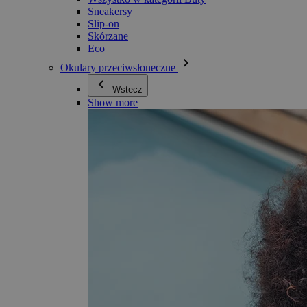
Sneakersy
Slip-on
Skórzane
Eco
Okulary przeciwsłoneczne
Wstecz
Show more