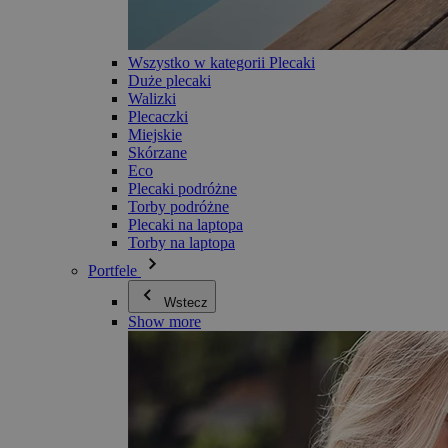
Wszystko w kategorii Plecaki
Duże plecaki
Walizki
Plecaczki
Miejskie
Skórzane
Eco
Plecaki podróżne
Torby podróżne
Plecaki na laptopa
Torby na laptopa
Portfele
Wstecz
Show more