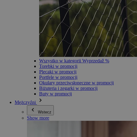
Wszystko w kategorii Wyprzedaž %
Torebki w promocji
Plecaki w promocji
Portfele w promocji
Okulary przeciwsłoneczne w promocji
Biżuteria i zegarki w promocji
Buty w promocji
Mężczyźni
Wstecz
Show more