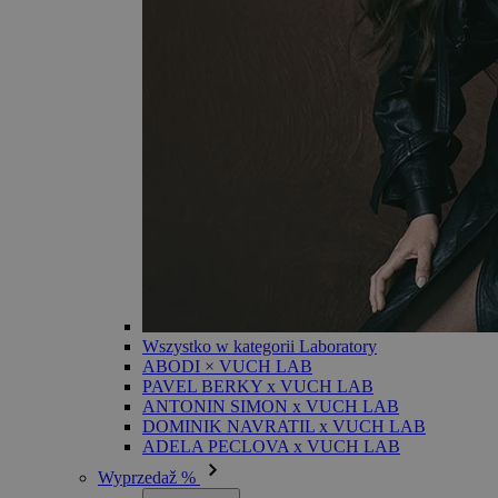
Wszystko w kategorii Laboratory
ABODI × VUCH LAB
PAVEL BERKY x VUCH LAB
ANTONIN SIMON x VUCH LAB
DOMINIK NAVRATIL x VUCH LAB
ADELA PECLOVA x VUCH LAB
Wyprzedaž %