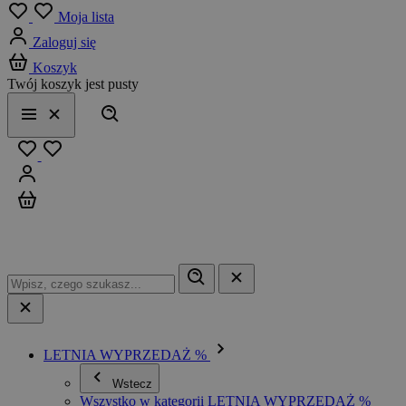
Menu
Moja lista
Zaloguj się
Koszyk
Twój koszyk jest pusty
Szukaj
Menu
Zamknij
Ulubione
Zaloguj się
Koszyk
LETNIA WYPRZEDAŻ %
Wstecz
Wszystko w kategorii LETNIA WYPRZEDAŻ %