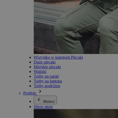
Wszystko w kategorii Plecaki
Duże plecaki
Miejskie plecaki
Walizki
Torby na ramię
Torby na laptopa
Torby podróżne
Portfele
Wstecz
Show more