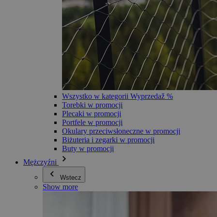
Wszystko w kategorii Wyprzedaž %
Torebki w promocji
Plecaki w promocji
Portfele w promocji
Okulary przeciwsłoneczne w promocji
Biżuteria i zegarki w promocji
Buty w promocji
Mężczyźni
Wstecz
Show more