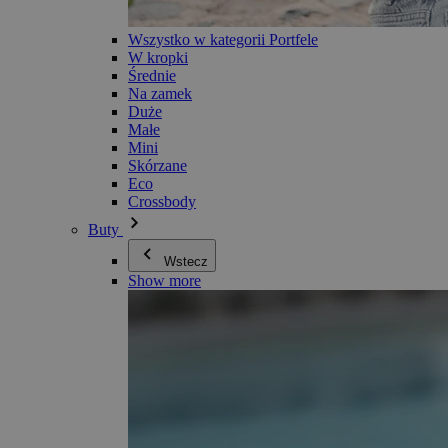
Wszystko w kategorii Portfele
W kropki
Średnie
Na zamek
Duże
Małe
Mini
Skórzane
Eco
Crossbody
Buty
Wstecz
Show more