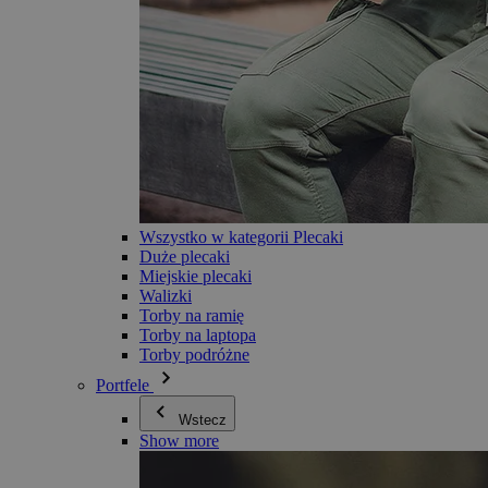
Wszystko w kategorii Plecaki
Duże plecaki
Miejskie plecaki
Walizki
Torby na ramię
Torby na laptopa
Torby podróżne
Portfele
Wstecz
Show more