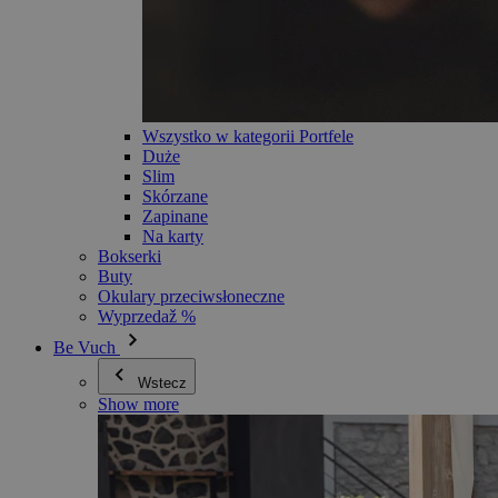
Wszystko w kategorii Portfele
Duże
Slim
Skórzane
Zapinane
Na karty
Bokserki
Buty
Okulary przeciwsłoneczne
Wyprzedaž %
Be Vuch
Wstecz
Show more