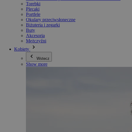
Torebki
Plecaki
Portfele
Okulary przeciwsłoneczne
Biżuteria i zegarki
Buty
Akcesoria
Mężczyźni
Kobiety
Wstecz
Show more