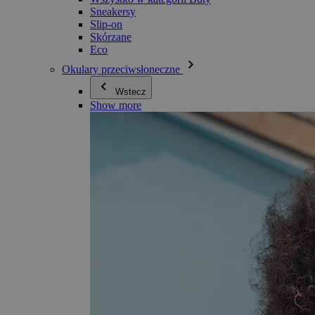
Sneakersy
Slip-on
Skórzane
Eco
Okulary przeciwsłoneczne
Wstecz
Show more