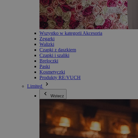
Wszystko w kategorii Akcesoria
Zegarki
Walizki
Czapki z daszkiem
Czapki i szaliki
Breloczki
Paski
Kosmetyczki
Produkty RE:VUCH
Limited
Wstecz