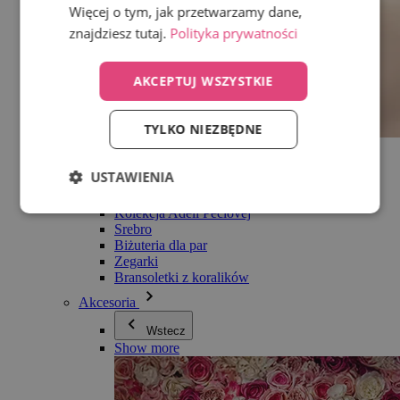
Więcej o tym, jak przetwarzamy dane,
znajdziesz tutaj.
Polityka prywatności
AKCEPTUJ WSZYSTKIE
TYLKO NIEZBĘDNE
Wszystko w kategorii Biżuteria
Kolczyki
USTAWIENIA
Bransoletki
Naszyjniki
Kolekcja Adéli Pečlovej
Srebro
Biżuteria dla par
Zegarki
Bransoletki z koralików
Akcesoria
Wstecz
Show more