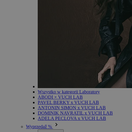
Wszystko w kategorii Laboratory
ABODI × VUCH LAB
PAVEL BERKY x VUCH LAB
ANTONIN SIMON x VUCH LAB
DOMINIK NAVRATIL x VUCH LAB
ADELA PECLOVA x VUCH LAB
Wyprzedaž %