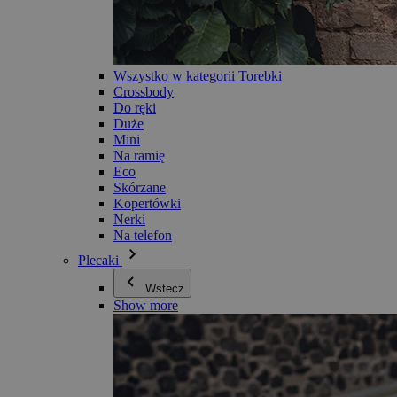
Wszystko w kategorii Torebki
Crossbody
Do ręki
Duże
Mini
Na ramię
Eco
Skórzane
Kopertówki
Nerki
Na telefon
Plecaki
Wstecz
Show more