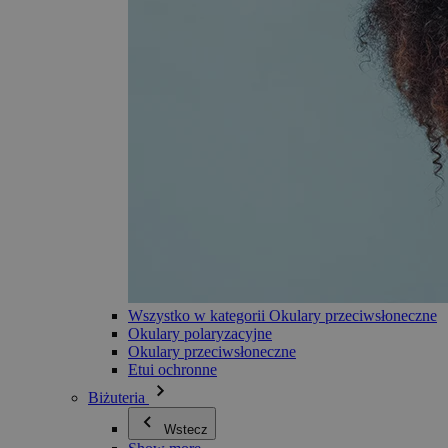
Wszystko w kategorii Okulary przeciwsłoneczne
Okulary polaryzacyjne
Okulary przeciwsłoneczne
Etui ochronne
Biżuteria
Wstecz