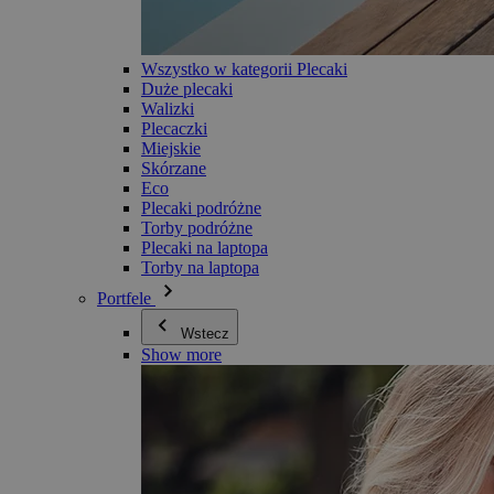
Wszystko w kategorii Plecaki
Duże plecaki
Walizki
Plecaczki
Miejskie
Skórzane
Eco
Plecaki podróżne
Torby podróżne
Plecaki na laptopa
Torby na laptopa
Portfele
Wstecz
Show more