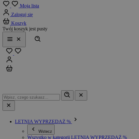
Menu
Moja lista
Zaloguj się
Koszyk
Twój koszyk jest pusty
Szukaj
Menu
Zamknij
Ulubione
Zaloguj się
Koszyk
LETNIA WYPRZEDAŻ %
Wstecz
Wszystko w kategorii LETNIA WYPRZEDAŻ %