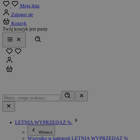
Menu
Moja lista
Zaloguj się
Koszyk
Twój koszyk jest pusty
Szukaj
Menu
Zamknij
Ulubione
Zaloguj się
Koszyk
LETNIA WYPRZEDAŻ %
Wstecz
Wszystko w kategorii LETNIA WYPRZEDAŻ %