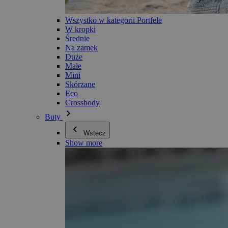
Wszystko w kategorii Portfele
W kropki
Średnie
Na zamek
Duże
Małe
Mini
Skórzane
Eco
Crossbody
Buty
Wstecz
Show more