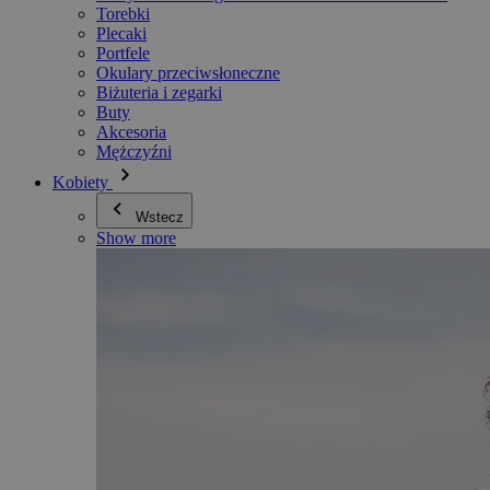
Torebki
Plecaki
Portfele
Okulary przeciwsłoneczne
Biżuteria i zegarki
Buty
Akcesoria
Mężczyźni
Kobiety
Wstecz
Show more