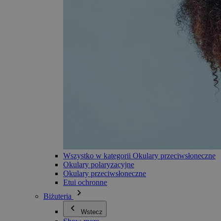
Wszystko w kategorii Okulary przeciwsłoneczne
Okulary polaryzacyjne
Okulary przeciwsłoneczne
Etui ochronne
Biżuteria
Wstecz