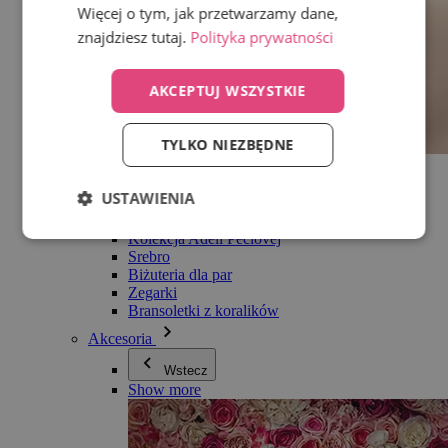
Więcej o tym, jak przetwarzamy dane,
znajdziesz tutaj.
Polityka prywatności
AKCEPTUJ WSZYSTKIE
TYLKO NIEZBĘDNE
Wszystko w kategorii Biżuteria
Kolczyki
USTAWIENIA
Bransoletki
Naszyjniki
Kolekcja Adéli Pečlovej
Srebro
Biżuteria dla par
Zegarki
Bransoletki z koralików
Akcesoria
Wstecz
Show more