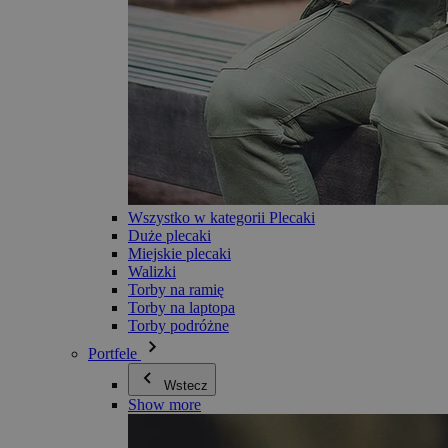
Wszystko w kategorii Plecaki
Duże plecaki
Miejskie plecaki
Walizki
Torby na ramię
Torby na laptopa
Torby podróżne
Portfele
Wstecz
Show more