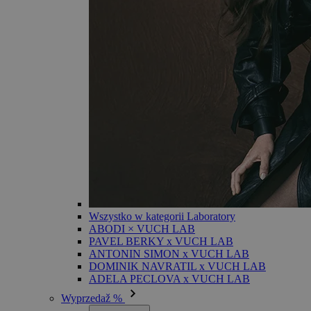
Wszystko w kategorii Laboratory
ABODI × VUCH LAB
PAVEL BERKY x VUCH LAB
ANTONIN SIMON x VUCH LAB
DOMINIK NAVRATIL x VUCH LAB
ADELA PECLOVA x VUCH LAB
Wyprzedaž %