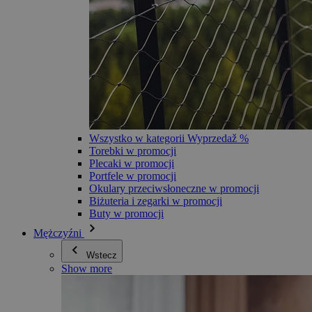
Wszystko w kategorii Wyprzedaž %
Torebki w promocji
Plecaki w promocji
Portfele w promocji
Okulary przeciwsłoneczne w promocji
Biżuteria i zegarki w promocji
Buty w promocji
Mężczyźni
Wstecz
Show more