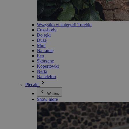
Wszystko w kategorii Torebki
Crossbody
Do ręki
Duże
Mini
Na ramię
Eco
Skórzane
Kopertówki
Nerki
Na telefon
Plecaki
Wstecz
Show more