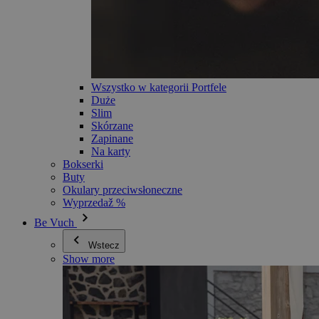
Wszystko w kategorii Portfele
Duże
Slim
Skórzane
Zapinane
Na karty
Bokserki
Buty
Okulary przeciwsłoneczne
Wyprzedaž %
Be Vuch
Wstecz
Show more