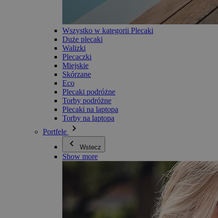
Wszystko w kategorii Plecaki
Duże plecaki
Walizki
Plecaczki
Miejskie
Skórzane
Eco
Plecaki podróżne
Torby podróżne
Plecaki na laptopa
Torby na laptopa
Portfele
Wstecz
Show more