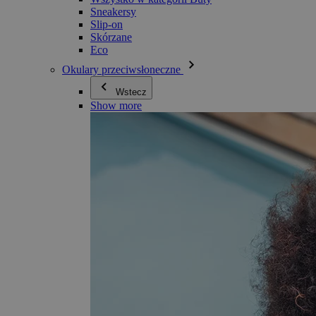
Sneakersy
Slip-on
Skórzane
Eco
Okulary przeciwsłoneczne
Wstecz
Show more