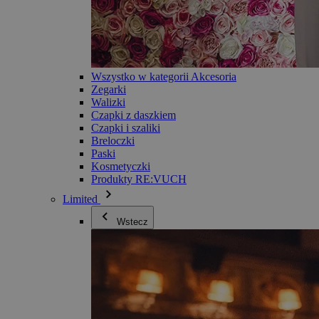
Wszystko w kategorii Akcesoria
Zegarki
Walizki
Czapki z daszkiem
Czapki i szaliki
Breloczki
Paski
Kosmetyczki
Produkty RE:VUCH
Limited
Wstecz