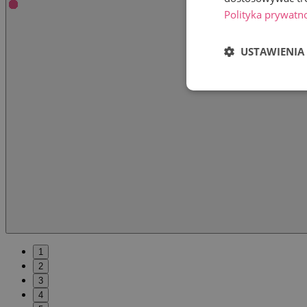
Polityka prywatn
USTAWIENIA
1
2
3
4