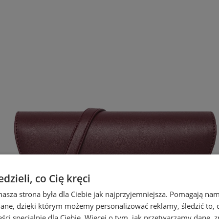
zieli, co Cię kręci
nasza strona była dla Ciebie jak najprzyjemniejsza. Pomagają nam
dane, dzięki którym możemy personalizować reklamy, śledzić to, co
ci specjalnie dla Ciebie. Więcej o tym, jak przetwarzamy dane, zn