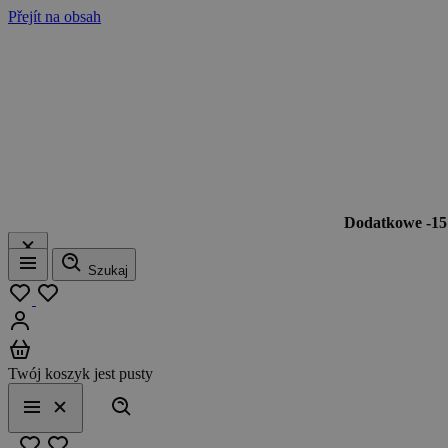
Přejít na obsah
Dodatkowe -1
Szukaj
Menu
Moja lista
Zaloguj się
Koszyk
Twój koszyk jest pusty
Szukaj
Menu
Zamknij
Ulubione