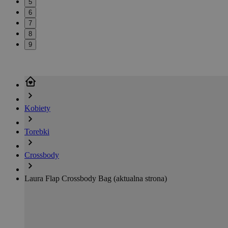
5
6
7
8
9
Kobiety
Torebki
Crossbody
Laura Flap Crossbody Bag
(aktualna strona)