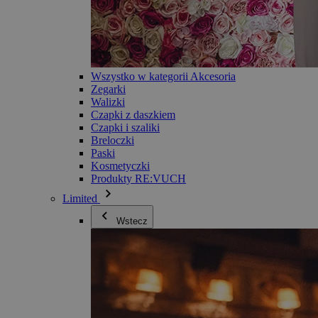
Wszystko w kategorii Akcesoria
Zegarki
Walizki
Czapki z daszkiem
Czapki i szaliki
Breloczki
Paski
Kosmetyczki
Produkty RE:VUCH
Limited
Wstecz