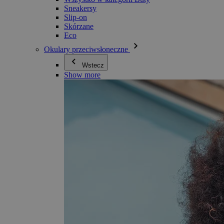
Sneakersy
Slip-on
Skórzane
Eco
Okulary przeciwsłoneczne
Wstecz
Show more