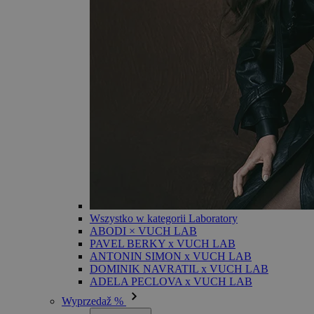
Wszystko w kategorii Laboratory
ABODI × VUCH LAB
PAVEL BERKY x VUCH LAB
ANTONIN SIMON x VUCH LAB
DOMINIK NAVRATIL x VUCH LAB
ADELA PECLOVA x VUCH LAB
Wyprzedaž %