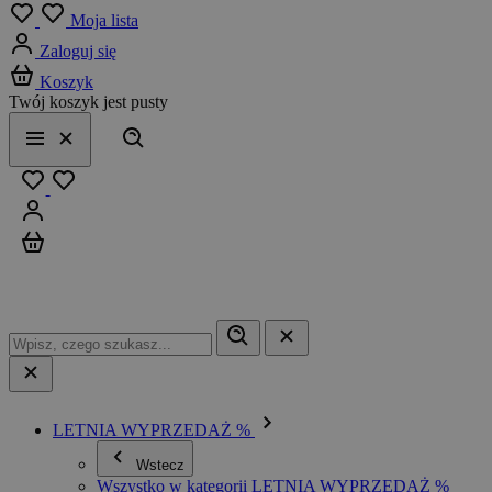
Menu
Moja lista
Zaloguj się
Koszyk
Twój koszyk jest pusty
Szukaj
Menu
Zamknij
Ulubione
Zaloguj się
Koszyk
LETNIA WYPRZEDAŻ %
Wstecz
Wszystko w kategorii LETNIA WYPRZEDAŻ %