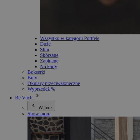
Wszystko w kategorii Portfele
Duże
Slim
Skórzane
Zapinane
Na karty
Bokserki
Buty
Okulary przeciwsłoneczne
Wyprzedaž %
Be Vuch
Wstecz
Show more