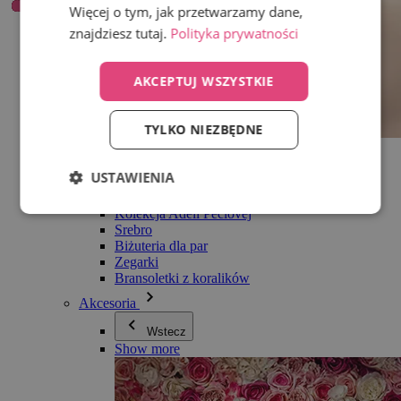
Więcej o tym, jak przetwarzamy dane,
znajdziesz tutaj.
Polityka prywatności
AKCEPTUJ WSZYSTKIE
TYLKO NIEZBĘDNE
Wszystko w kategorii Biżuteria
Kolczyki
USTAWIENIA
Bransoletki
Naszyjniki
Kolekcja Adéli Pečlovej
Srebro
Biżuteria dla par
Zegarki
Bransoletki z koralików
Akcesoria
Wstecz
Show more