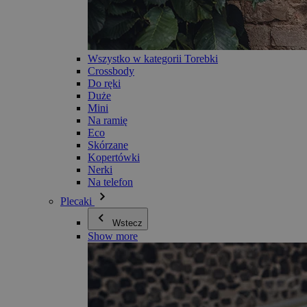
Wszystko w kategorii Torebki
Crossbody
Do ręki
Duże
Mini
Na ramię
Eco
Skórzane
Kopertówki
Nerki
Na telefon
Plecaki
Wstecz
Show more