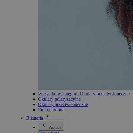
Wszystko w kategorii Okulary przeciwsłoneczne
Okulary polaryzacyjne
Okulary przeciwsłoneczne
Etui ochronne
Biżuteria
Wstecz