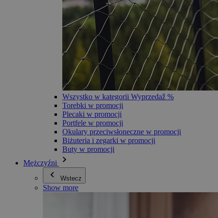
Wszystko w kategorii Wyprzedaž %
Torebki w promocji
Plecaki w promocji
Portfele w promocji
Okulary przeciwsłoneczne w promocji
Biżuteria i zegarki w promocji
Buty w promocji
Mężczyźni
Wstecz
Show more