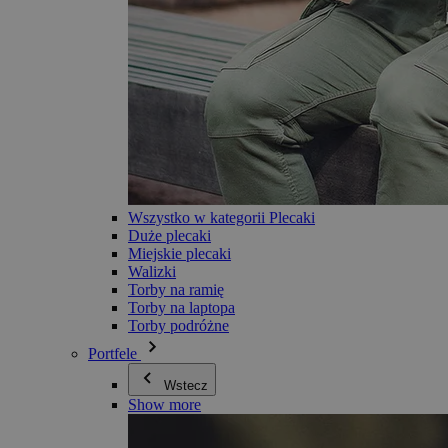
Wszystko w kategorii Plecaki
Duże plecaki
Miejskie plecaki
Walizki
Torby na ramię
Torby na laptopa
Torby podróżne
Portfele
Wstecz
Show more