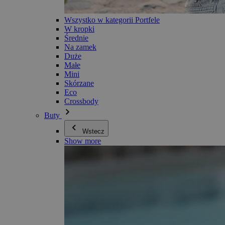
Wszystko w kategorii Portfele
W kropki
Średnie
Na zamek
Duże
Małe
Mini
Skórzane
Eco
Crossbody
Buty
Wstecz
Show more