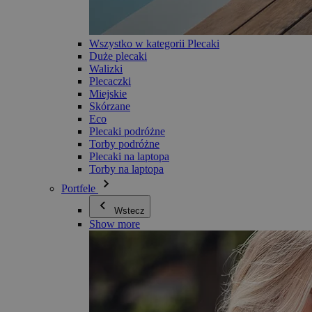
Wszystko w kategorii Plecaki
Duże plecaki
Walizki
Plecaczki
Miejskie
Skórzane
Eco
Plecaki podróżne
Torby podróżne
Plecaki na laptopa
Torby na laptopa
Portfele
Wstecz
Show more