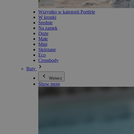
Wszystko w kategorii Portfele
W kropki
Średnie
Na zamek
Duże
Małe
Mini
Skórzane
Eco
Crossbody
Buty
Wstecz
Show more