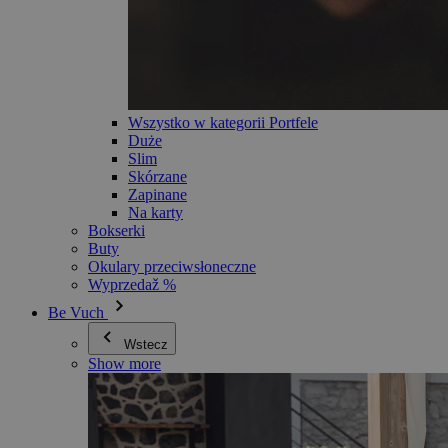
Wszystko w kategorii Portfele
Duże
Slim
Skórzane
Zapinane
Na karty
Bokserki
Buty
Okulary przeciwsłoneczne
Wyprzedaž %
Be Vuch
Wstecz
Show more