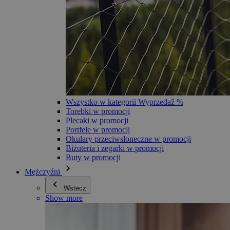
Wszystko w kategorii Wyprzedaž %
Torebki w promocji
Plecaki w promocji
Portfele w promocji
Okulary przeciwsłoneczne w promocji
Biżuteria i zegarki w promocji
Buty w promocji
Mężczyźni
Wstecz
Show more