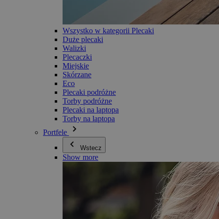
Wszystko w kategorii Plecaki
Duże plecaki
Walizki
Plecaczki
Miejskie
Skórzane
Eco
Plecaki podróżne
Torby podróżne
Plecaki na laptopa
Torby na laptopa
Portfele
Wstecz
Show more