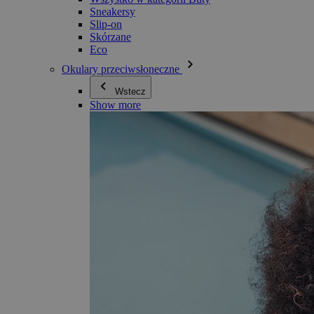
Sneakersy
Slip-on
Skórzane
Eco
Okulary przeciwsłoneczne
Wstecz
Show more