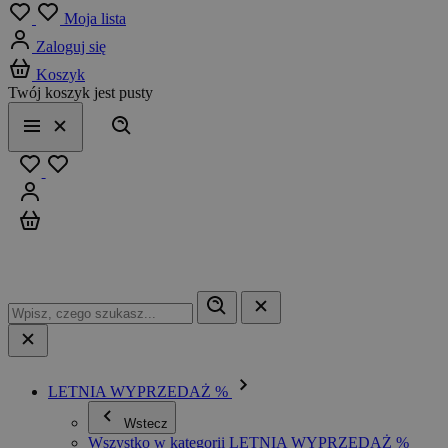
Menu
Moja lista
Zaloguj się
Koszyk
Twój koszyk jest pusty
Szukaj
Menu
Zamknij
Ulubione
Zaloguj się
Koszyk
LETNIA WYPRZEDAŻ %
Wstecz
Wszystko w kategorii LETNIA WYPRZEDAŻ %