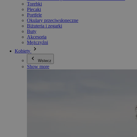
Torebki
Plecaki
Portfele
Okulary przeciwsłoneczne
Biżuteria i zegarki
Buty
Akcesoria
Mężczyźni
Kobiety
Wstecz
Show more