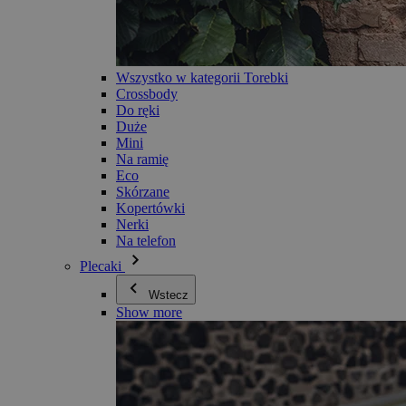
Wszystko w kategorii Torebki
Crossbody
Do ręki
Duże
Mini
Na ramię
Eco
Skórzane
Kopertówki
Nerki
Na telefon
Plecaki
Wstecz
Show more