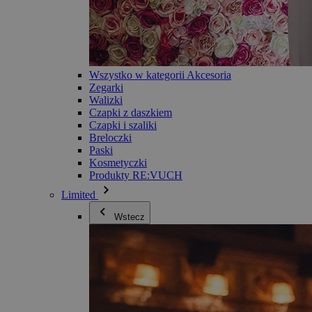
Wszystko w kategorii Akcesoria
Zegarki
Walizki
Czapki z daszkiem
Czapki i szaliki
Breloczki
Paski
Kosmetyczki
Produkty RE:VUCH
Limited
Wstecz