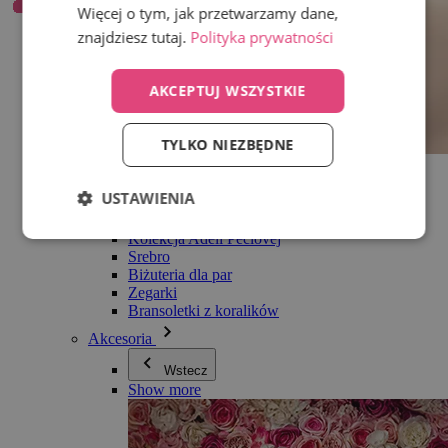
Więcej o tym, jak przetwarzamy dane,
znajdziesz tutaj.
Polityka prywatności
AKCEPTUJ WSZYSTKIE
TYLKO NIEZBĘDNE
Wszystko w kategorii Biżuteria
Kolczyki
USTAWIENIA
Bransoletki
Naszyjniki
Kolekcja Adéli Pečlovej
Srebro
Biżuteria dla par
Zegarki
Bransoletki z koralików
Akcesoria
Wstecz
Show more