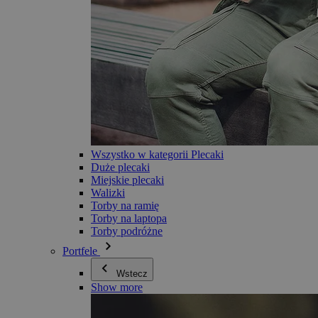
Wszystko w kategorii Plecaki
Duże plecaki
Miejskie plecaki
Walizki
Torby na ramię
Torby na laptopa
Torby podróżne
Portfele
Wstecz
Show more