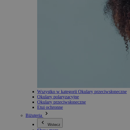
Wszystko w kategorii Okulary przeciwsłoneczne
Okulary polaryzacyjne
Okulary przeciwsłoneczne
Etui ochronne
Biżuteria
Wstecz