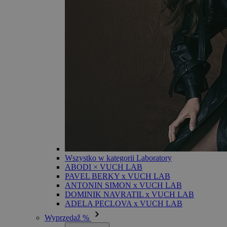
Wszystko w kategorii Laboratory
ABODI × VUCH LAB
PAVEL BERKY x VUCH LAB
ANTONIN SIMON x VUCH LAB
DOMINIK NAVRATIL x VUCH LAB
ADELA PECLOVA x VUCH LAB
Wyprzedaž %