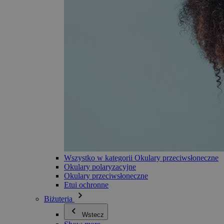
Wszystko w kategorii Okulary przeciwsłoneczne
Okulary polaryzacyjne
Okulary przeciwsłoneczne
Etui ochronne
Biżuteria
Wstecz