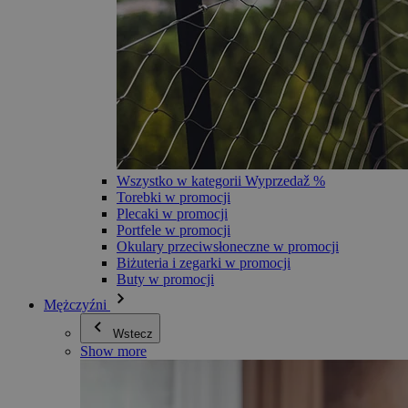
Wszystko w kategorii Wyprzedaž %
Torebki w promocji
Plecaki w promocji
Portfele w promocji
Okulary przeciwsłoneczne w promocji
Biżuteria i zegarki w promocji
Buty w promocji
Mężczyźni
Wstecz
Show more