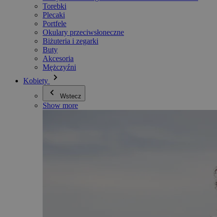
Torebki
Plecaki
Portfele
Okulary przeciwsłoneczne
Biżuteria i zegarki
Buty
Akcesoria
Mężczyźni
Kobiety
Wstecz
Show more