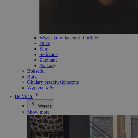
Wszystko w kategorii Portfele
Duże
Slim
Skórzane
Zapinane
Na karty
Bokserki
Buty
Okulary przeciwsłoneczne
Wyprzedaž %
Be Vuch
Wstecz
Show more