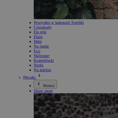
Wszystko w kategorii Torebki
Crossbody
Do ręki
Duże
Mini
Na ramię
Eco
Skórzane
Kopertówki
Nerki
Na telefon
Plecaki
Wstecz
Show more