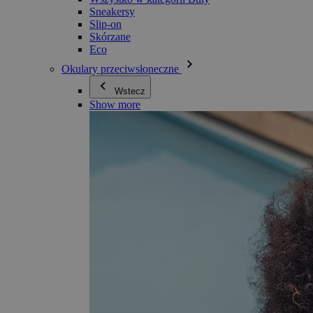
Sneakersy
Slip-on
Skórzane
Eco
Okulary przeciwsłoneczne
Wstecz
Show more