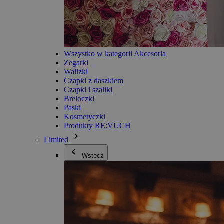
Wszystko w kategorii Akcesoria
Zegarki
Walizki
Czapki z daszkiem
Czapki i szaliki
Breloczki
Paski
Kosmetyczki
Produkty RE:VUCH
Limited
Wstecz