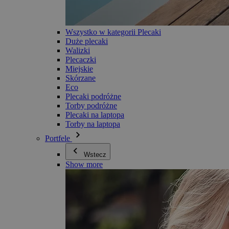
Wszystko w kategorii Plecaki
Duże plecaki
Walizki
Plecaczki
Miejskie
Skórzane
Eco
Plecaki podróżne
Torby podróżne
Plecaki na laptopa
Torby na laptopa
Portfele
Wstecz
Show more