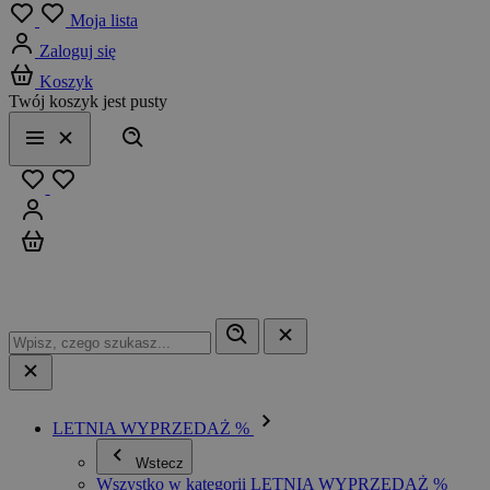
Menu
Moja lista
Zaloguj się
Koszyk
Twój koszyk jest pusty
Szukaj
Menu
Zamknij
Ulubione
Zaloguj się
Koszyk
LETNIA WYPRZEDAŻ %
Wstecz
Wszystko w kategorii LETNIA WYPRZEDAŻ %