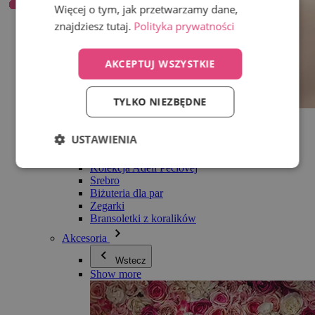
Więcej o tym, jak przetwarzamy dane,
znajdziesz tutaj.
Polityka prywatności
AKCEPTUJ WSZYSTKIE
TYLKO NIEZBĘDNE
Wszystko w kategorii Biżuteria
Kolczyki
USTAWIENIA
Bransoletki
Naszyjniki
Kolekcja Adéli Pečlovej
Srebro
Biżuteria dla par
Zegarki
Bransoletki z koralików
Akcesoria
Wstecz
Show more