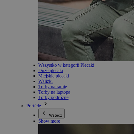
Wszystko w kategorii Plecaki
Duże plecaki
Miejskie plecaki
Walizki
Torby na ramię
Torby na laptopa
Torby podróżne
Portfele
Wstecz
Show more