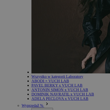
Wszystko w kategorii Laboratory
ABODI × VUCH LAB
PAVEL BERKY x VUCH LAB
ANTONIN SIMON x VUCH LAB
DOMINIK NAVRATIL x VUCH LAB
ADELA PECLOVA x VUCH LAB
Wyprzedaž %