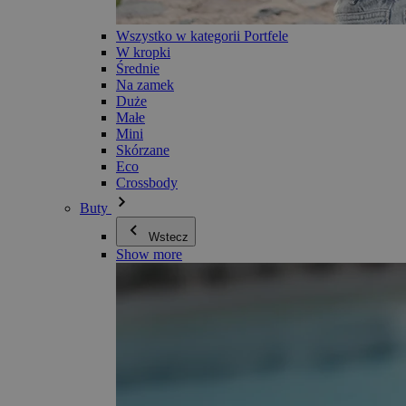
Wszystko w kategorii Portfele
W kropki
Średnie
Na zamek
Duże
Małe
Mini
Skórzane
Eco
Crossbody
Buty
Wstecz
Show more