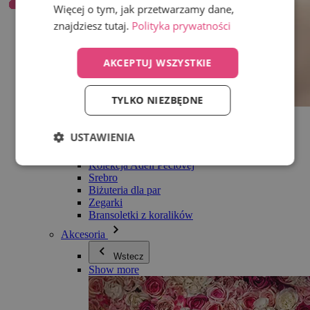
Więcej o tym, jak przetwarzamy dane,
znajdziesz tutaj.
Polityka prywatności
AKCEPTUJ WSZYSTKIE
TYLKO NIEZBĘDNE
Wszystko w kategorii Biżuteria
Kolczyki
USTAWIENIA
Bransoletki
Naszyjniki
Kolekcja Adéli Pečlovej
Srebro
Biżuteria dla par
Zegarki
Bransoletki z koralików
Akcesoria
Wstecz
Show more