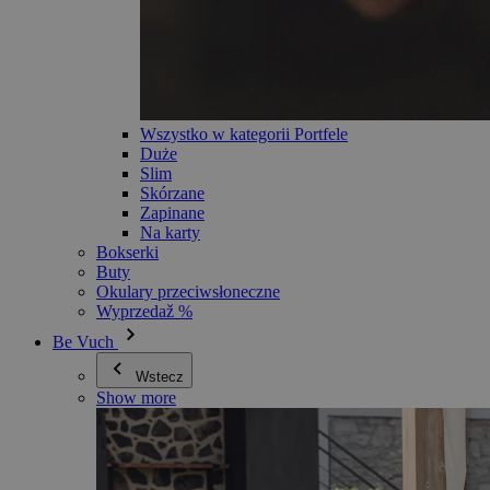
Wszystko w kategorii Portfele
Duże
Slim
Skórzane
Zapinane
Na karty
Bokserki
Buty
Okulary przeciwsłoneczne
Wyprzedaž %
Be Vuch
Wstecz
Show more