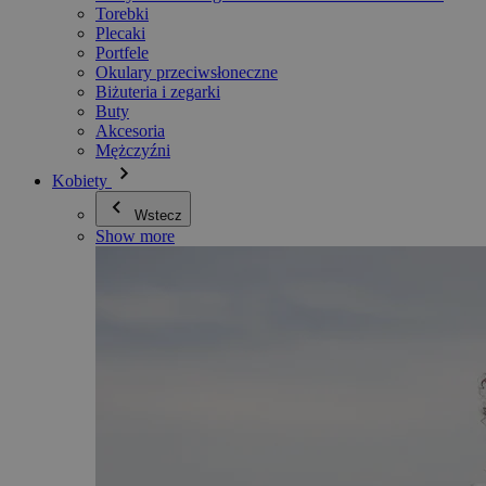
Torebki
Plecaki
Portfele
Okulary przeciwsłoneczne
Biżuteria i zegarki
Buty
Akcesoria
Mężczyźni
Kobiety
Wstecz
Show more