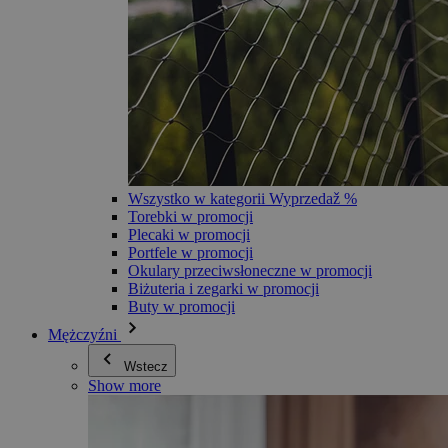
Wszystko w kategorii Wyprzedaž %
Torebki w promocji
Plecaki w promocji
Portfele w promocji
Okulary przeciwsłoneczne w promocji
Biżuteria i zegarki w promocji
Buty w promocji
Mężczyźni
Wstecz
Show more