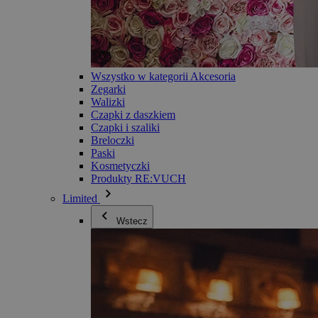
Wszystko w kategorii Akcesoria
Zegarki
Walizki
Czapki z daszkiem
Czapki i szaliki
Breloczki
Paski
Kosmetyczki
Produkty RE:VUCH
Limited
Wstecz