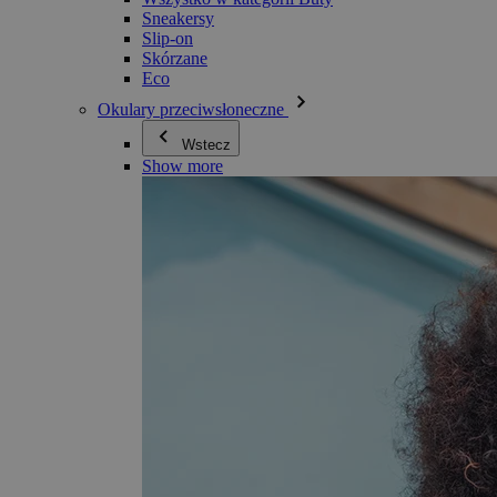
Sneakersy
Slip-on
Skórzane
Eco
Okulary przeciwsłoneczne
Wstecz
Show more