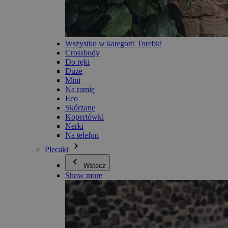
Wszystko w kategorii Torebki
Crossbody
Do ręki
Duże
Mini
Na ramię
Eco
Skórzane
Kopertówki
Nerki
Na telefon
Plecaki
Wstecz
Show more