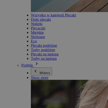
Wszystko w kategorii Plecaki
Duże plecaki
Walizki
Plecaczki
Miejskie
Skórzane
Eco
Plecaki podróżne
Torby podróżne
Plecaki na laptopa
Torby na laptopa
Portfele
Wstecz
Show more