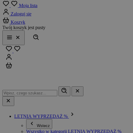
Menu
Moja lista
Zaloguj się
Koszyk
Twój koszyk jest pusty
Szukaj
Menu
Zamknij
Ulubione
Zaloguj się
Koszyk
LETNIA WYPRZEDAŻ %
Wstecz
Wszystko w kategorii LETNIA WYPRZEDAŻ %