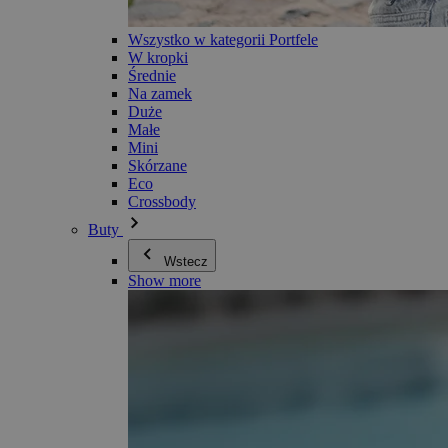
Wszystko w kategorii Portfele
W kropki
Średnie
Na zamek
Duże
Małe
Mini
Skórzane
Eco
Crossbody
Buty
Wstecz
Show more