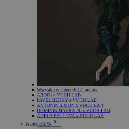
Wszystko w kategorii Laboratory
ABODI × VUCH LAB
PAVEL BERKY x VUCH LAB
ANTONIN SIMON x VUCH LAB
DOMINIK NAVRATIL x VUCH LAB
ADELA PECLOVA x VUCH LAB
Wyprzedaž %