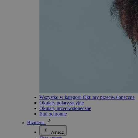
Wszystko w kategorii Okulary przeciwsłoneczne
Okulary polaryzacyjne
Okulary przeciwsłoneczne
Etui ochronne
Biżuteria
Wstecz