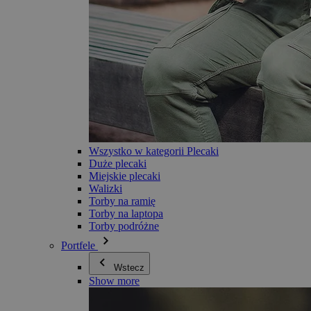
Wszystko w kategorii Plecaki
Duże plecaki
Miejskie plecaki
Walizki
Torby na ramię
Torby na laptopa
Torby podróżne
Portfele
Wstecz
Show more