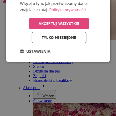
Więcej o tym, jak przetwarzamy dane,
znajdziesz tutaj.
Polityka prywatności
AKCEPTUJ WSZYSTKIE
TYLKO NIEZBĘDNE
Wszystko w kategorii Biżuteria
Kolczyki
USTAWIENIA
Bransoletki
Naszyjniki
Kolekcja Adéli Pečlovej
Srebro
Biżuteria dla par
Zegarki
Bransoletki z koralików
Akcesoria
Wstecz
Show more