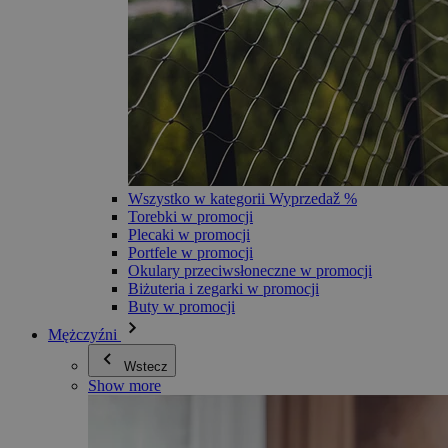
Wszystko w kategorii Wyprzedaž %
Torebki w promocji
Plecaki w promocji
Portfele w promocji
Okulary przeciwsłoneczne w promocji
Biżuteria i zegarki w promocji
Buty w promocji
Mężczyźni
Wstecz
Show more