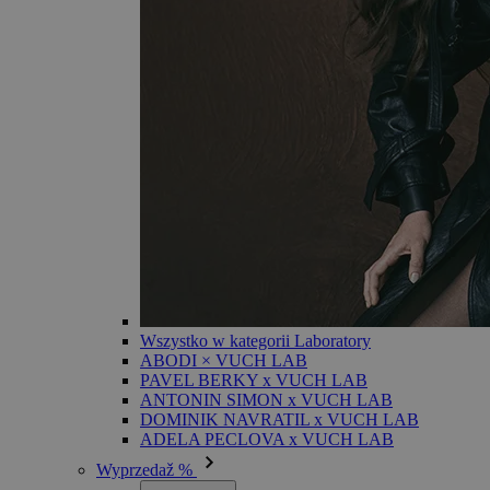
Wszystko w kategorii Laboratory
ABODI × VUCH LAB
PAVEL BERKY x VUCH LAB
ANTONIN SIMON x VUCH LAB
DOMINIK NAVRATIL x VUCH LAB
ADELA PECLOVA x VUCH LAB
Wyprzedaž %