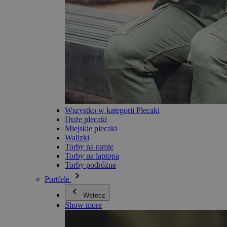
Wszystko w kategorii Plecaki
Duże plecaki
Miejskie plecaki
Walizki
Torby na ramię
Torby na laptopa
Torby podróżne
Portfele
Wstecz
Show more