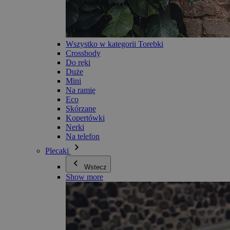
Wszystko w kategorii Torebki
Crossbody
Do ręki
Duże
Mini
Na ramię
Eco
Skórzane
Kopertówki
Nerki
Na telefon
Plecaki
Wstecz
Show more