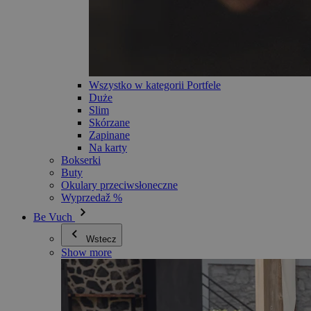
Wszystko w kategorii Portfele
Duże
Slim
Skórzane
Zapinane
Na karty
Bokserki
Buty
Okulary przeciwsłoneczne
Wyprzedaž %
Be Vuch
Wstecz
Show more