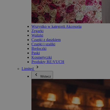
Wszystko w kategorii Akcesoria
Zegarki
Walizki
Czapki z daszkiem
Czapki i szaliki
Breloczki
Paski
Kosmetyczki
Produkty RE:VUCH
Limited
Wstecz