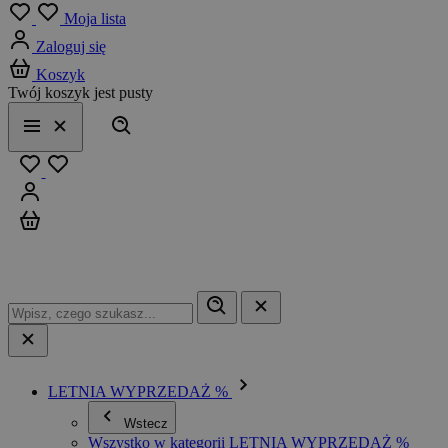
Menu
Moja lista
Zaloguj się
Koszyk
Twój koszyk jest pusty
Szukaj
Menu
Zamknij
Ulubione
Zaloguj się
Koszyk
LETNIA WYPRZEDAŻ %
Wstecz
Wszystko w kategorii LETNIA WYPRZEDAŻ %