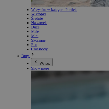
Wszystko w kategorii Portfele
W kropki
Średnie
Na zamek
Duże
Małe
Mini
Skórzane
Eco
Crossbody
Buty
Wstecz
Show more