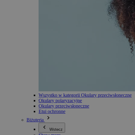
Wszystko w kategorii Okulary przeciwsłoneczne
Okulary polaryzacyjne
Okulary przeciwsłoneczne
Etui ochronne
Biżuteria
Wstecz