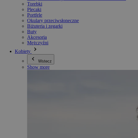
Torebki
Plecaki
Portfele
Okulary przeciwsłoneczne
Biżuteria i zegarki
Buty
Akcesoria
Mężczyźni
Kobiety
Wstecz
Show more