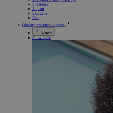
Sneakersy
Slip-on
Skórzane
Eco
Okulary przeciwsłoneczne
Wstecz
Show more