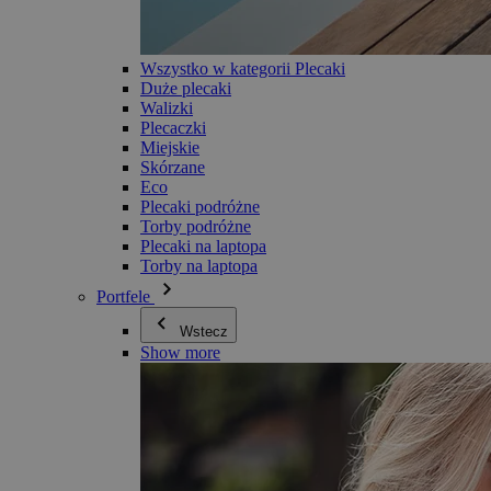
Wszystko w kategorii Plecaki
Duże plecaki
Walizki
Plecaczki
Miejskie
Skórzane
Eco
Plecaki podróżne
Torby podróżne
Plecaki na laptopa
Torby na laptopa
Portfele
Wstecz
Show more