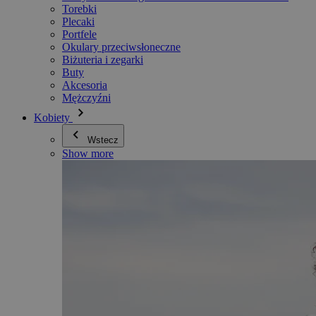
Torebki
Plecaki
Portfele
Okulary przeciwsłoneczne
Biżuteria i zegarki
Buty
Akcesoria
Mężczyźni
Kobiety
Wstecz
Show more