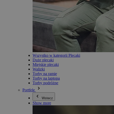
Wszystko w kategorii Plecaki
Duże plecaki
Miejskie plecaki
Walizki
Torby na ramię
Torby na laptopa
Torby podróżne
Portfele
Wstecz
Show more