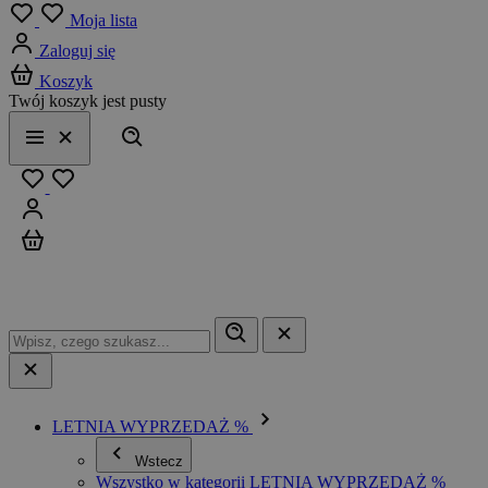
Menu
Moja lista
Zaloguj się
Koszyk
Twój koszyk jest pusty
Szukaj
Menu
Zamknij
Ulubione
Zaloguj się
Koszyk
LETNIA WYPRZEDAŻ %
Wstecz
Wszystko w kategorii LETNIA WYPRZEDAŻ %