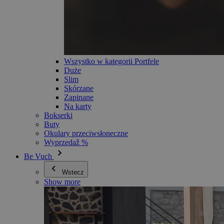
Wszystko w kategorii Portfele
Duże
Slim
Skórzane
Zapinane
Na karty
Bokserki
Buty
Okulary przeciwsłoneczne
Wyprzedaž %
Be Vuch
Wstecz
Show more