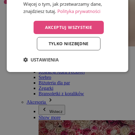
Więcej o tym, jak przetwarzamy dane,
znajdziesz tutaj.
Polityka prywatności
AKCEPTUJ WSZYSTKIE
TYLKO NIEZBĘDNE
Wszystko w kategorii Biżuteria
Kolczyki
USTAWIENIA
Bransoletki
Naszyjniki
Kolekcja Adéli Pečlovej
Srebro
Biżuteria dla par
Zegarki
Bransoletki z koralików
Akcesoria
Wstecz
Show more