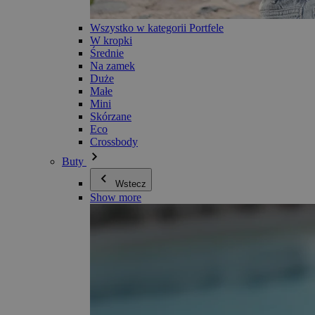
Wszystko w kategorii Portfele
W kropki
Średnie
Na zamek
Duże
Małe
Mini
Skórzane
Eco
Crossbody
Buty
Wstecz
Show more