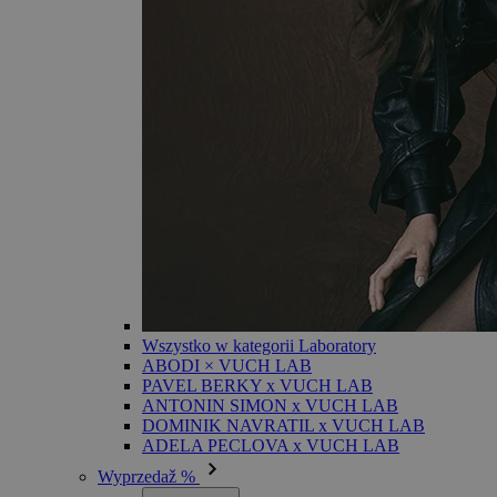
Wszystko w kategorii Laboratory
ABODI × VUCH LAB
PAVEL BERKY x VUCH LAB
ANTONIN SIMON x VUCH LAB
DOMINIK NAVRATIL x VUCH LAB
ADELA PECLOVA x VUCH LAB
Wyprzedaž %