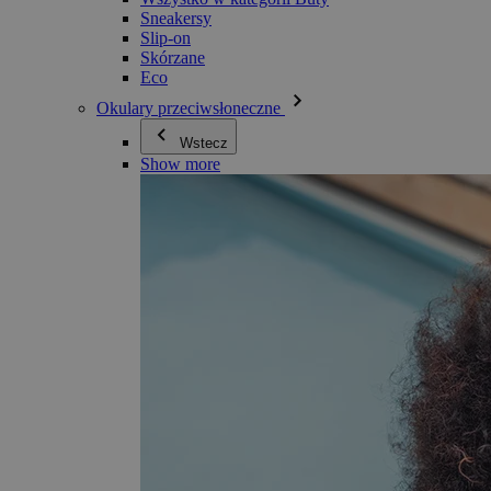
Sneakersy
Slip-on
Skórzane
Eco
Okulary przeciwsłoneczne
Wstecz
Show more