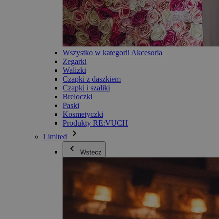
Wszystko w kategorii Akcesoria
Zegarki
Walizki
Czapki z daszkiem
Czapki i szaliki
Breloczki
Paski
Kosmetyczki
Produkty RE:VUCH
Limited
Wstecz