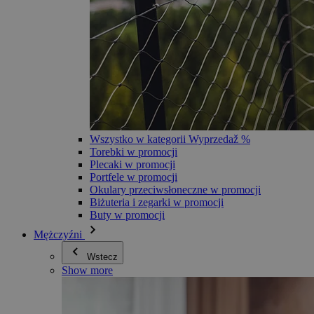
Wszystko w kategorii Wyprzedaž %
Torebki w promocji
Plecaki w promocji
Portfele w promocji
Okulary przeciwsłoneczne w promocji
Biżuteria i zegarki w promocji
Buty w promocji
Mężczyźni
Wstecz
Show more