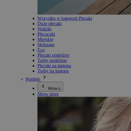
Wszystko w kategorii Plecaki
Duże plecaki
Walizki
Plecaczki
Miejskie
Skórzane
Eco
Plecaki podróżne
Torby podróżne
Plecaki na laptopa
Torby na laptopa
Portfele
Wstecz
Show more