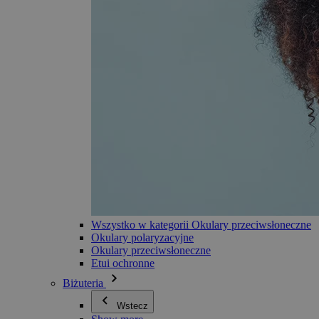
Wszystko w kategorii Okulary przeciwsłoneczne
Okulary polaryzacyjne
Okulary przeciwsłoneczne
Etui ochronne
Biżuteria
Wstecz