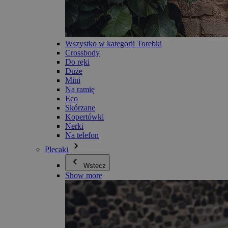
Wszystko w kategorii Torebki
Crossbody
Do ręki
Duże
Mini
Na ramię
Eco
Skórzane
Kopertówki
Nerki
Na telefon
Plecaki
Wstecz
Show more