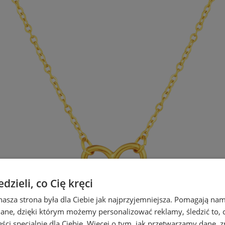
zieli, co Cię kręci
nasza strona była dla Ciebie jak najprzyjemniejsza. Pomagają nam
dane, dzięki którym możemy personalizować reklamy, śledzić to, co
ci specjalnie dla Ciebie. Więcej o tym, jak przetwarzamy dane, zn