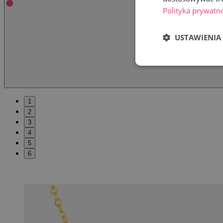
Polityka prywatn
USTAWIENIA
1
2
3
4
5
6