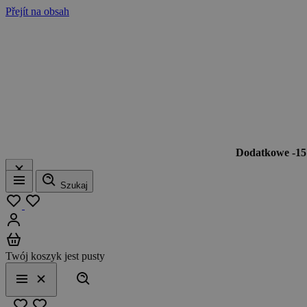
Přejít na obsah
Dodatkowe -1
Szukaj
Menu
Moja lista
Zaloguj się
Koszyk
Twój koszyk jest pusty
Szukaj
Menu
Zamknij
Ulubione