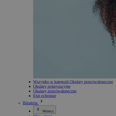
Wszystko w kategorii Okulary przeciwsłoneczne
Okulary polaryzacyjne
Okulary przeciwsłoneczne
Etui ochronne
Biżuteria
Wstecz