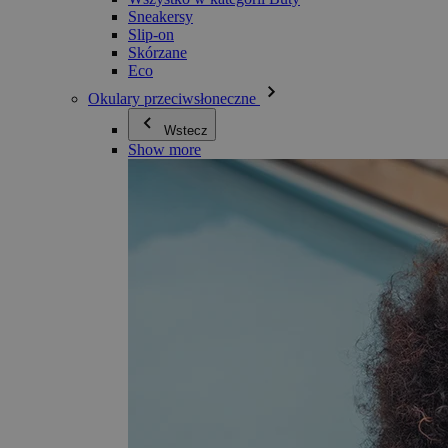
Sneakersy
Slip-on
Skórzane
Eco
Okulary przeciwsłoneczne
Wstecz
Show more