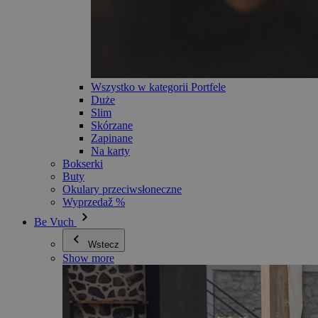
Wszystko w kategorii Portfele
Duże
Slim
Skórzane
Zapinane
Na karty
Bokserki
Buty
Okulary przeciwsłoneczne
Wyprzedaž %
Be Vuch
Wstecz
Show more