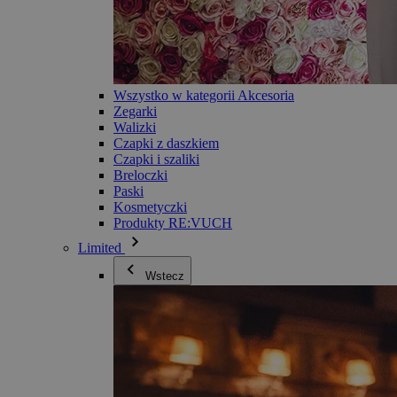
Wszystko w kategorii Akcesoria
Zegarki
Walizki
Czapki z daszkiem
Czapki i szaliki
Breloczki
Paski
Kosmetyczki
Produkty RE:VUCH
Limited
Wstecz