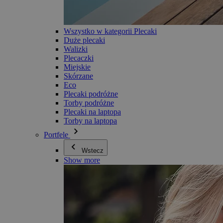
Wszystko w kategorii Plecaki
Duże plecaki
Walizki
Plecaczki
Miejskie
Skórzane
Eco
Plecaki podróżne
Torby podróżne
Plecaki na laptopa
Torby na laptopa
Portfele
Wstecz
Show more