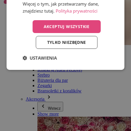
Więcej o tym, jak przetwarzamy dane,
znajdziesz tutaj.
Polityka prywatności
AKCEPTUJ WSZYSTKIE
TYLKO NIEZBĘDNE
Wszystko w kategorii Biżuteria
Kolczyki
USTAWIENIA
Bransoletki
Naszyjniki
Kolekcja Adéli Pečlovej
Srebro
Biżuteria dla par
Zegarki
Bransoletki z koralików
Akcesoria
Wstecz
Show more