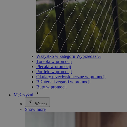
Wszystko w kategorii Wyprzedaž %
Torebki w promocji
Plecaki w promocji
Portfele w promocji
Okulary przeciwsłoneczne w promocji
Biżuteria i zegarki w promocji
Buty w promocji
Mężczyźni
Wstecz
Show more