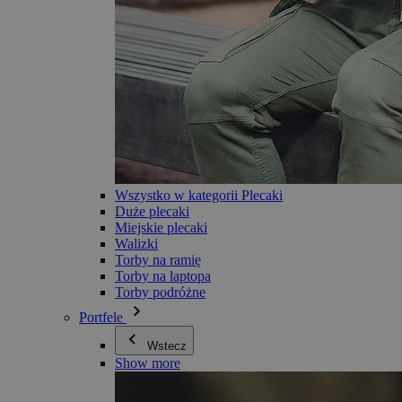
Wszystko w kategorii Plecaki
Duże plecaki
Miejskie plecaki
Walizki
Torby na ramię
Torby na laptopa
Torby podróżne
Portfele
Wstecz
Show more