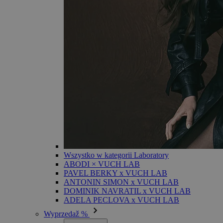
Wszystko w kategorii Laboratory
ABODI × VUCH LAB
PAVEL BERKY x VUCH LAB
ANTONIN SIMON x VUCH LAB
DOMINIK NAVRATIL x VUCH LAB
ADELA PECLOVA x VUCH LAB
Wyprzedaž %