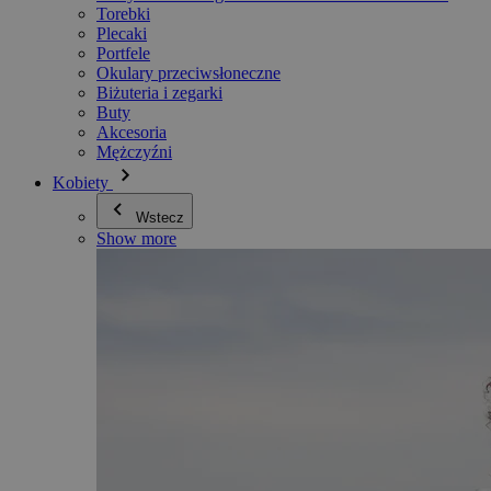
Torebki
Plecaki
Portfele
Okulary przeciwsłoneczne
Biżuteria i zegarki
Buty
Akcesoria
Mężczyźni
Kobiety
Wstecz
Show more