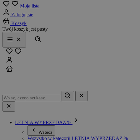
Menu
Moja lista
Zaloguj się
Koszyk
Twój koszyk jest pusty
Szukaj
Menu
Zamknij
Ulubione
Zaloguj się
Koszyk
LETNIA WYPRZEDAŻ %
Wstecz
Wszystko w kategorii LETNIA WYPRZEDAŻ %