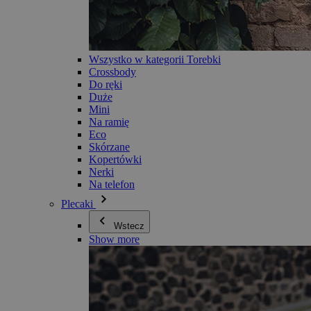
Wszystko w kategorii Torebki
Crossbody
Do ręki
Duże
Mini
Na ramię
Eco
Skórzane
Kopertówki
Nerki
Na telefon
Plecaki
Wstecz
Show more