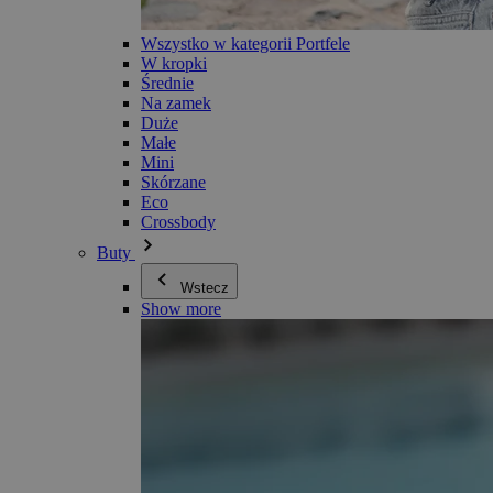
Wszystko w kategorii Portfele
W kropki
Średnie
Na zamek
Duże
Małe
Mini
Skórzane
Eco
Crossbody
Buty
Wstecz
Show more