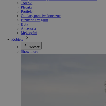
Torebki
Plecaki
Portfele
Okulary przeciwsłoneczne
Biżuteria i zegarki
Buty
Akcesoria
Mężczyźni
Kobiety
Wstecz
Show more