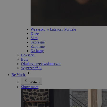
Wszystko w kategorii Portfele
Duże
Slim
Skórzane
Zapinane
Na karty
Bokserki
Buty
Okulary przeciwsłoneczne
Wyprzedaž %
Be Vuch
Wstecz
Show more