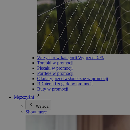
Wszystko w kategorii Wyprzedaž %
Torebki w promocji
Plecaki w promocji
Portfele w promocji
Okulary przeciwsłoneczne w promocji
Biżuteria i zegarki w promocji
Buty w promocji
Mężczyźni
Wstecz
Show more