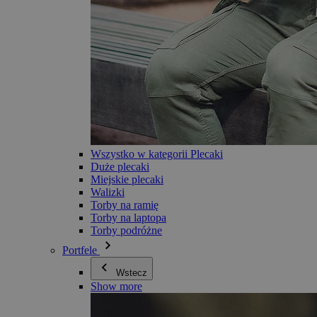
Wszystko w kategorii Plecaki
Duże plecaki
Miejskie plecaki
Walizki
Torby na ramię
Torby na laptopa
Torby podróżne
Portfele
Wstecz
Show more