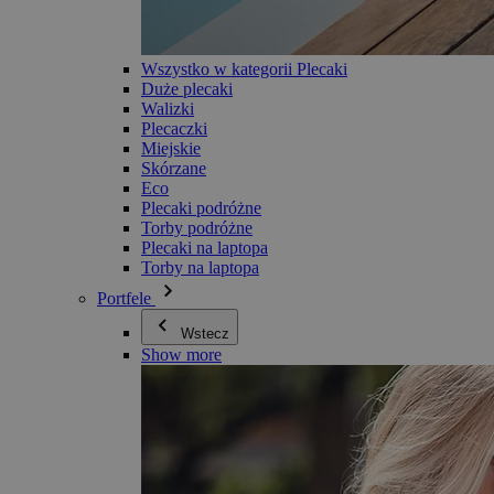
Wszystko w kategorii Plecaki
Duże plecaki
Walizki
Plecaczki
Miejskie
Skórzane
Eco
Plecaki podróżne
Torby podróżne
Plecaki na laptopa
Torby na laptopa
Portfele
Wstecz
Show more