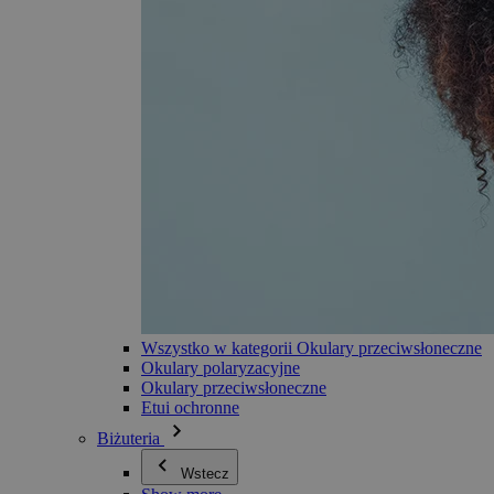
Wszystko w kategorii Okulary przeciwsłoneczne
Okulary polaryzacyjne
Okulary przeciwsłoneczne
Etui ochronne
Biżuteria
Wstecz