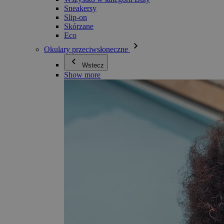
Sneakersy
Slip-on
Skórzane
Eco
Okulary przeciwsłoneczne
Wstecz
Show more