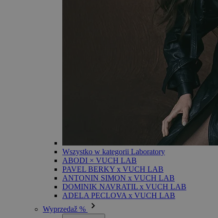
Wszystko w kategorii Laboratory
ABODI × VUCH LAB
PAVEL BERKY x VUCH LAB
ANTONIN SIMON x VUCH LAB
DOMINIK NAVRATIL x VUCH LAB
ADELA PECLOVA x VUCH LAB
Wyprzedaž %