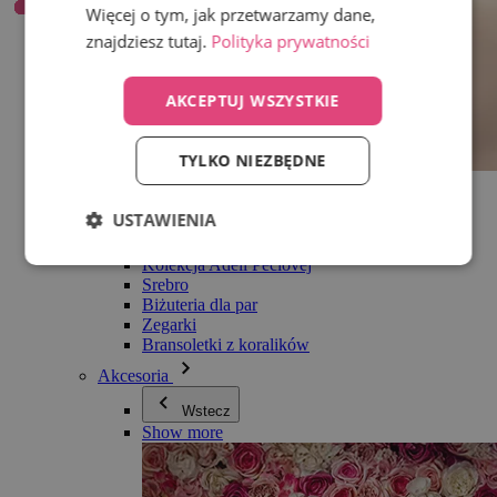
Więcej o tym, jak przetwarzamy dane,
znajdziesz tutaj.
Polityka prywatności
AKCEPTUJ WSZYSTKIE
TYLKO NIEZBĘDNE
Wszystko w kategorii Biżuteria
Kolczyki
USTAWIENIA
Bransoletki
Naszyjniki
Kolekcja Adéli Pečlovej
Srebro
Biżuteria dla par
Zegarki
Bransoletki z koralików
Akcesoria
Wstecz
Show more