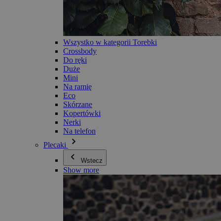
Wszystko w kategorii Torebki
Crossbody
Do ręki
Duże
Mini
Na ramię
Eco
Skórzane
Kopertówki
Nerki
Na telefon
Plecaki
Wstecz
Show more