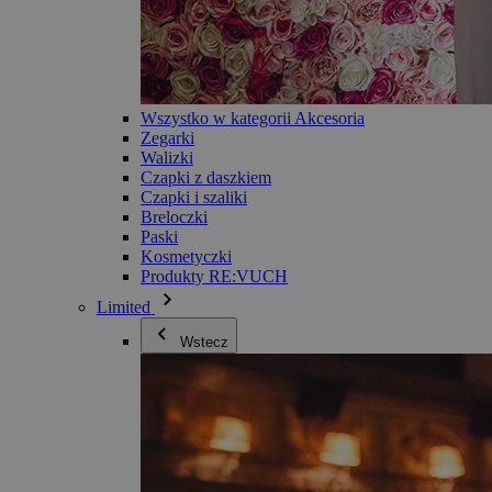
Wszystko w kategorii Akcesoria
Zegarki
Walizki
Czapki z daszkiem
Czapki i szaliki
Breloczki
Paski
Kosmetyczki
Produkty RE:VUCH
Limited
Wstecz