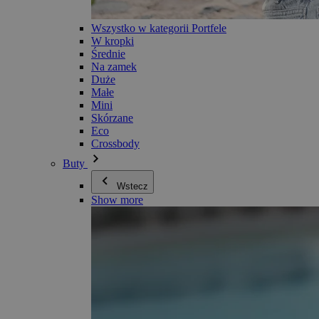
Wszystko w kategorii Portfele
W kropki
Średnie
Na zamek
Duże
Małe
Mini
Skórzane
Eco
Crossbody
Buty
Wstecz
Show more