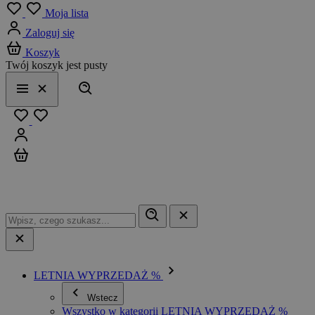
Menu
Moja lista
Zaloguj się
Koszyk
Twój koszyk jest pusty
Szukaj
Menu
Zamknij
Ulubione
Zaloguj się
Koszyk
LETNIA WYPRZEDAŻ %
Wstecz
Wszystko w kategorii LETNIA WYPRZEDAŻ %