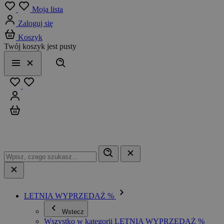
Menu
Moja lista
Zaloguj się
Koszyk
Twój koszyk jest pusty
Szukaj
Menu
Zamknij
Ulubione
Zaloguj się
Koszyk
LETNIA WYPRZEDAŻ %
Wstecz
Wszystko w kategorii LETNIA WYPRZEDAŻ %