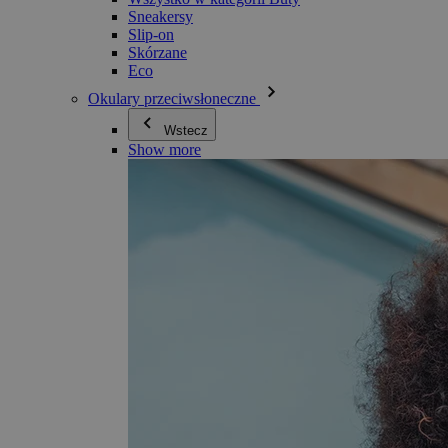
Sneakersy
Slip-on
Skórzane
Eco
Okulary przeciwsłoneczne
Wstecz
Show more