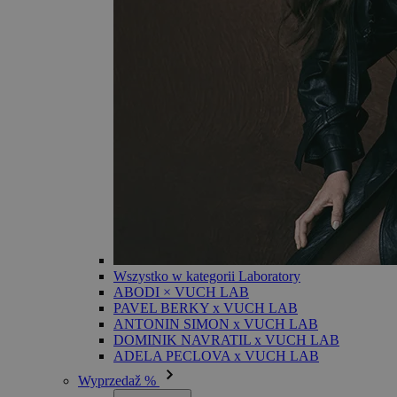
Wszystko w kategorii Laboratory
ABODI × VUCH LAB
PAVEL BERKY x VUCH LAB
ANTONIN SIMON x VUCH LAB
DOMINIK NAVRATIL x VUCH LAB
ADELA PECLOVA x VUCH LAB
Wyprzedaž %