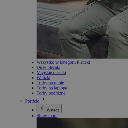
Wszystko w kategorii Plecaki
Duże plecaki
Miejskie plecaki
Walizki
Torby na ramię
Torby na laptopa
Torby podróżne
Portfele
Wstecz
Show more