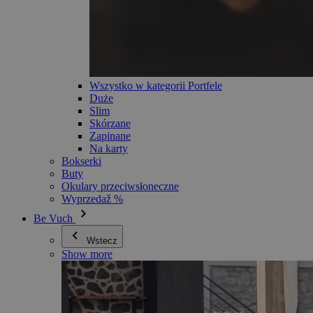
Wszystko w kategorii Portfele
Duże
Slim
Skórzane
Zapinane
Na karty
Bokserki
Buty
Okulary przeciwsłoneczne
Wyprzedaž %
Be Vuch
Wstecz
Show more