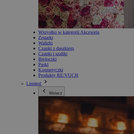
Wszystko w kategorii Akcesoria
Zegarki
Walizki
Czapki z daszkiem
Czapki i szaliki
Breloczki
Paski
Kosmetyczki
Produkty RE:VUCH
Limited
Wstecz