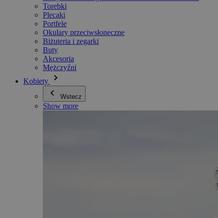
Torebki
Plecaki
Portfele
Okulary przeciwsłoneczne
Biżuteria i zegarki
Buty
Akcesoria
Mężczyźni
Kobiety
Wstecz
Show more