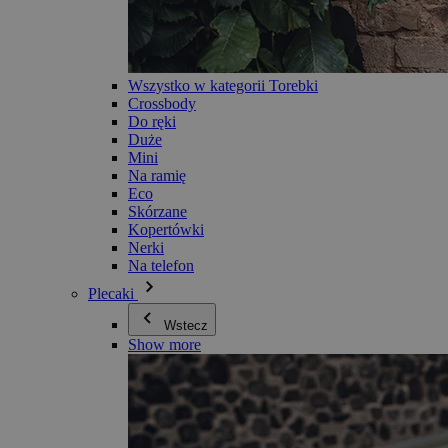
Wszystko w kategorii Torebki
Crossbody
Do ręki
Duże
Mini
Na ramię
Eco
Skórzane
Kopertówki
Nerki
Na telefon
Plecaki
Wstecz
Show more