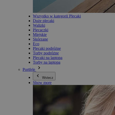
Wszystko w kategorii Plecaki
Duże plecaki
Walizki
Plecaczki
Miejskie
Skórzane
Eco
Plecaki podróżne
Torby podróżne
Plecaki na laptopa
Torby na laptopa
Portfele
Wstecz
Show more