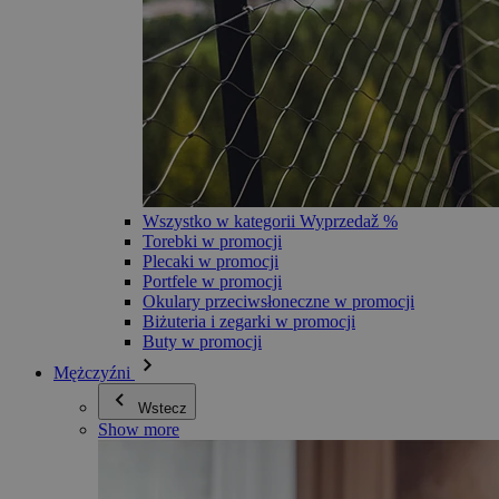
Wszystko w kategorii Wyprzedaž %
Torebki w promocji
Plecaki w promocji
Portfele w promocji
Okulary przeciwsłoneczne w promocji
Biżuteria i zegarki w promocji
Buty w promocji
Mężczyźni
Wstecz
Show more