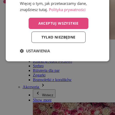
Więcej o tym, jak przetwarzamy dane,
znajdziesz tutaj.
Polityka prywatności
AKCEPTUJ WSZYSTKIE
TYLKO NIEZBĘDNE
Wszystko w kategorii Biżuteria
Kolczyki
USTAWIENIA
Bransoletki
Naszyjniki
Kolekcja Adéli Pečlovej
Srebro
Biżuteria dla par
Zegarki
Bransoletki z koralików
Akcesoria
Wstecz
Show more