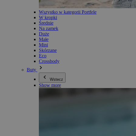
Wszystko w kategorii Portfele
W kropki
Średnie
Na zamek
Duże
Małe
Mini
Skórzane
Eco
Crossbody
Buty
Wstecz
Show more