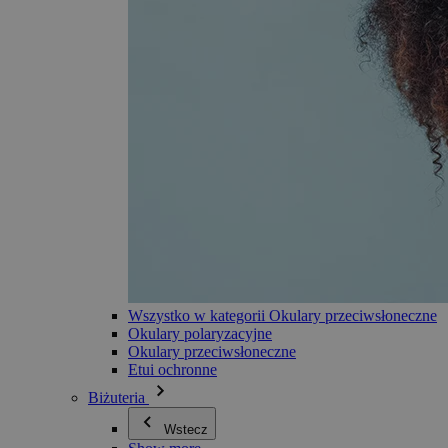
Wszystko w kategorii Okulary przeciwsłoneczne
Okulary polaryzacyjne
Okulary przeciwsłoneczne
Etui ochronne
Biżuteria
Wstecz