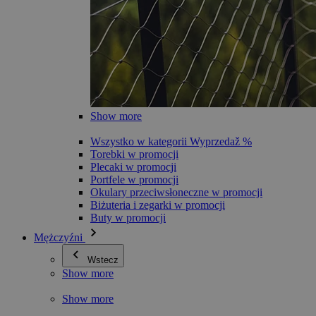
Show more
Wszystko w kategorii Wyprzedaž %
Torebki w promocji
Plecaki w promocji
Portfele w promocji
Okulary przeciwsłoneczne w promocji
Biżuteria i zegarki w promocji
Buty w promocji
Mężczyźni
Wstecz
Show more
Show more