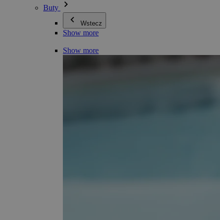
Buty
Wstecz
Show more
Show more