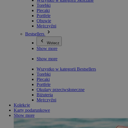
Wszystko w kategorii Skórzane
Torebki
Plecaki
Portfele
Obuwie
Mężczyźni
Bestsellers
Wstecz
Show more
Show more
Wszystko w kategorii Bestsellers
Torebki
Plecaki
Portfele
Okulary przeciwsłoneczne
Biżuteria
Mężczyźni
Kolekcje
Karty podarunkowe
Show more