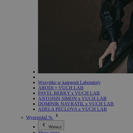
Wszystko w kategorii Laboratory
ABODI × VUCH LAB
PAVEL BERKY x VUCH LAB
ANTONIN SIMON x VUCH LAB
DOMINIK NAVRATIL x VUCH LAB
ADELA PECLOVA x VUCH LAB
Wyprzedaž %
Wstecz
Show more