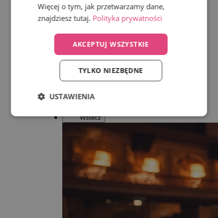
Show more
Więcej o tym, jak przetwarzamy dane,
znajdziesz tutaj.
Polityka prywatności
Wszystko w kategorii Akcesoria
Zegarki
Walizki
AKCEPTUJ WSZYSTKIE
Czapki z daszkiem
Czapki i szaliki
Breloczki
TYLKO NIEZBĘDNE
Paski
Kosmetyczki
Produkty RE:VUCH
USTAWIENIA
Limited
Wstecz