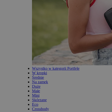
Wszystko w kategorii Portfele
W kropki
Średnie
Na zamek
Duże
Małe
Mini
Skórzane
Eco
Crossbody