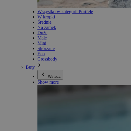
Wszystko w kategorii Portfele
W kropki
Średnie
Na zamek
Duże
Małe
Mini
Skórzane
Eco
Crossbody
Buty
Wstecz
Show more