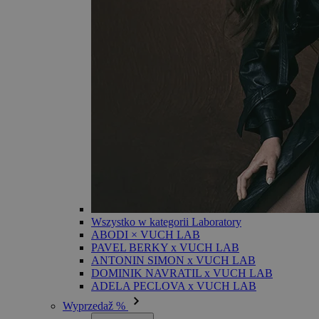
Wszystko w kategorii Laboratory
ABODI × VUCH LAB
PAVEL BERKY x VUCH LAB
ANTONIN SIMON x VUCH LAB
DOMINIK NAVRATIL x VUCH LAB
ADELA PECLOVA x VUCH LAB
Wyprzedaž %