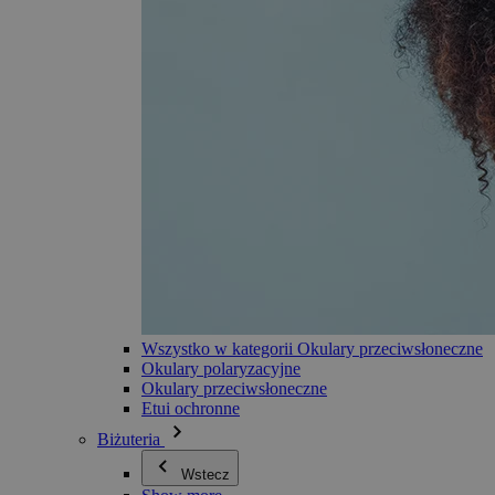
Wszystko w kategorii Okulary przeciwsłoneczne
Okulary polaryzacyjne
Okulary przeciwsłoneczne
Etui ochronne
Biżuteria
Wstecz