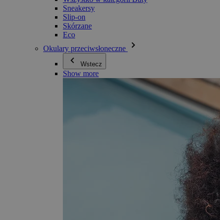
Sneakersy
Slip-on
Skórzane
Eco
Okulary przeciwsłoneczne
Wstecz
Show more