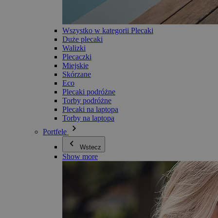
Wszystko w kategorii Plecaki
Duże plecaki
Walizki
Plecaczki
Miejskie
Skórzane
Eco
Plecaki podróżne
Torby podróżne
Plecaki na laptopa
Torby na laptopa
Portfele
Wstecz
Show more