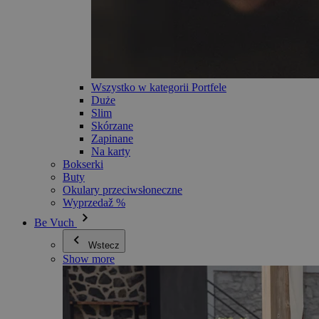
Wszystko w kategorii Portfele
Duże
Slim
Skórzane
Zapinane
Na karty
Bokserki
Buty
Okulary przeciwsłoneczne
Wyprzedaž %
Be Vuch
Wstecz
Show more