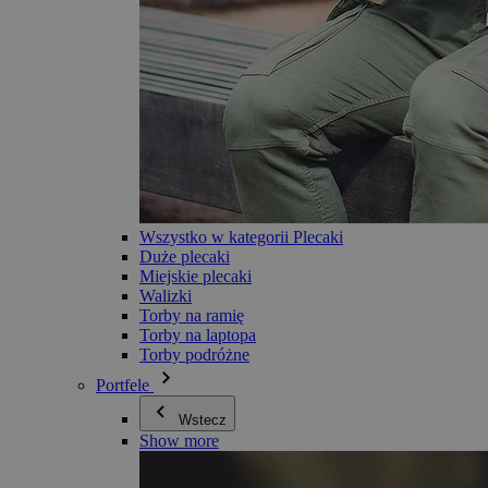
Wszystko w kategorii Plecaki
Duże plecaki
Miejskie plecaki
Walizki
Torby na ramię
Torby na laptopa
Torby podróżne
Portfele
Wstecz
Show more