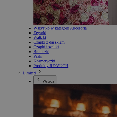
Wszystko w kategorii Akcesoria
Zegarki
Walizki
Czapki z daszkiem
Czapki i szaliki
Breloczki
Paski
Kosmetyczki
Produkty RE:VUCH
Limited
Wstecz