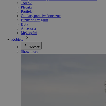
Torebki
Plecaki
Portfele
Okulary przeciwsłoneczne
Biżuteria i zegarki
Buty
Akcesoria
Mężczyźni
Kobiety
Wstecz
Show more