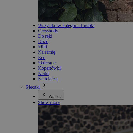
Wszystko w kategorii Torebki
Crossbody
Do ręki
Duże
Mini
Na ramię
Eco
Skórzane
Kopertówki
Nerki
Na telefon
Plecaki
Wstecz
Show more