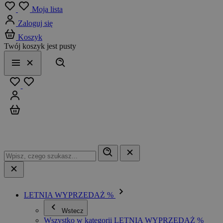
Menu
Moja lista
Zaloguj się
Koszyk
Twój koszyk jest pusty
Szukaj
Menu
Zamknij
Ulubione
Zaloguj się
Koszyk
LETNIA WYPRZEDAŻ %
Wstecz
Wszystko w kategorii LETNIA WYPRZEDAŻ %