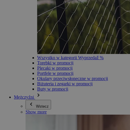
Wszystko w kategorii Wyprzedaž %
Torebki w promocji
Plecaki w promocji
Portfele w promocji
Okulary przeciwsłoneczne w promocji
Biżuteria i zegarki w promocji
Buty w promocji
Mężczyźni
Wstecz
Show more