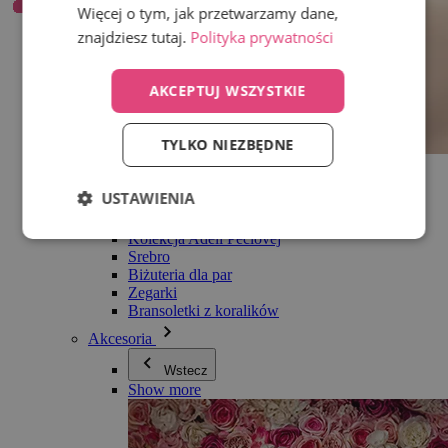
Więcej o tym, jak przetwarzamy dane,
znajdziesz tutaj.
Polityka prywatności
AKCEPTUJ WSZYSTKIE
TYLKO NIEZBĘDNE
Wszystko w kategorii Biżuteria
Kolczyki
USTAWIENIA
Bransoletki
Naszyjniki
Kolekcja Adéli Pečlovej
Srebro
Biżuteria dla par
Zegarki
Bransoletki z koralików
Akcesoria
Wstecz
Show more