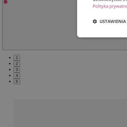
Polityka prywatn
USTAWIENIA
1
2
3
4
5