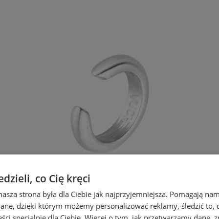
zieli, co Cię kręci
nasza strona była dla Ciebie jak najprzyjemniejsza. Pomagają nam
dane, dzięki którym możemy personalizować reklamy, śledzić to, co
ci specjalnie dla Ciebie. Więcej o tym, jak przetwarzamy dane, zn