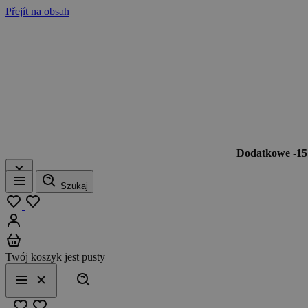
Přejít na obsah
Dodatkowe -1
Szukaj
Menu
Moja lista
Zaloguj się
Koszyk
Twój koszyk jest pusty
Szukaj
Menu
Zamknij
Ulubione