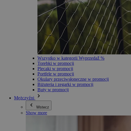
Wszystko w kategorii Wyprzedaž %
Torebki w promocji
Plecaki w promocji
Portfele w promocji
Okulary przeciwsłoneczne w promocji
Biżuteria i zegarki w promocji
Buty w promocji
Mężczyźni
Wstecz
Show more