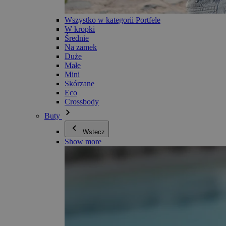
Wszystko w kategorii Portfele
W kropki
Średnie
Na zamek
Duże
Małe
Mini
Skórzane
Eco
Crossbody
Buty
Wstecz
Show more