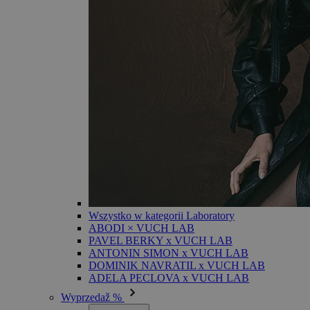
Wszystko w kategorii Laboratory
ABODI × VUCH LAB
PAVEL BERKY x VUCH LAB
ANTONIN SIMON x VUCH LAB
DOMINIK NAVRATIL x VUCH LAB
ADELA PECLOVA x VUCH LAB
Wyprzedaž %