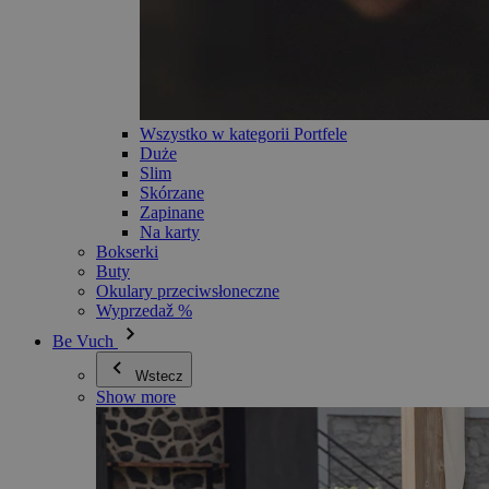
Wszystko w kategorii Portfele
Duże
Slim
Skórzane
Zapinane
Na karty
Bokserki
Buty
Okulary przeciwsłoneczne
Wyprzedaž %
Be Vuch
Wstecz
Show more