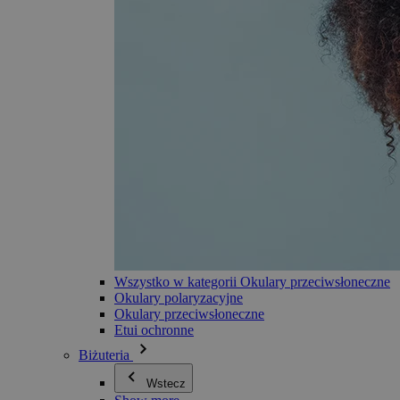
Wszystko w kategorii Okulary przeciwsłoneczne
Okulary polaryzacyjne
Okulary przeciwsłoneczne
Etui ochronne
Biżuteria
Wstecz