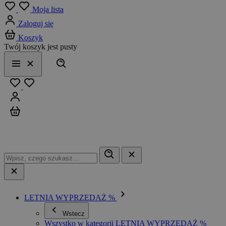
Menu
Moja lista
Zaloguj się
Koszyk
Twój koszyk jest pusty
Szukaj
Menu
Zamknij
Ulubione
Zaloguj się
Koszyk
LETNIA WYPRZEDAŻ %
Wstecz
Wszystko w kategorii LETNIA WYPRZEDAŻ %