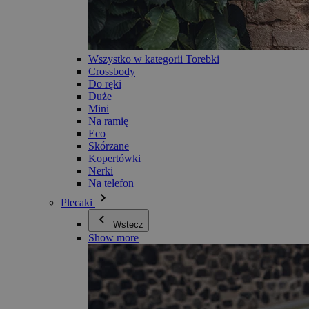
Wszystko w kategorii Torebki
Crossbody
Do ręki
Duże
Mini
Na ramię
Eco
Skórzane
Kopertówki
Nerki
Na telefon
Plecaki
Wstecz
Show more