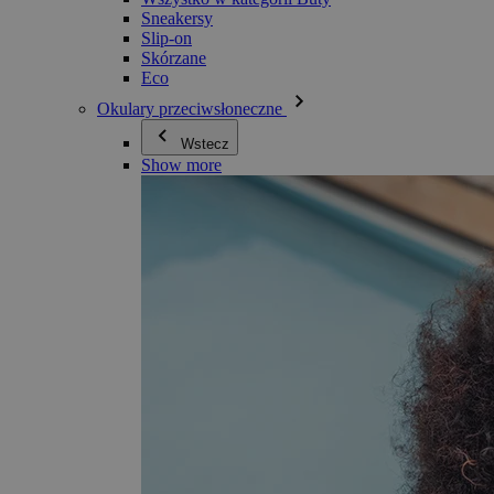
Sneakersy
Slip-on
Skórzane
Eco
Okulary przeciwsłoneczne
Wstecz
Show more