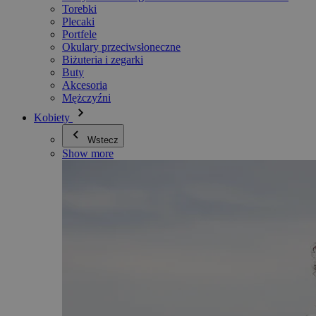
Torebki
Plecaki
Portfele
Okulary przeciwsłoneczne
Biżuteria i zegarki
Buty
Akcesoria
Mężczyźni
Kobiety
Wstecz
Show more