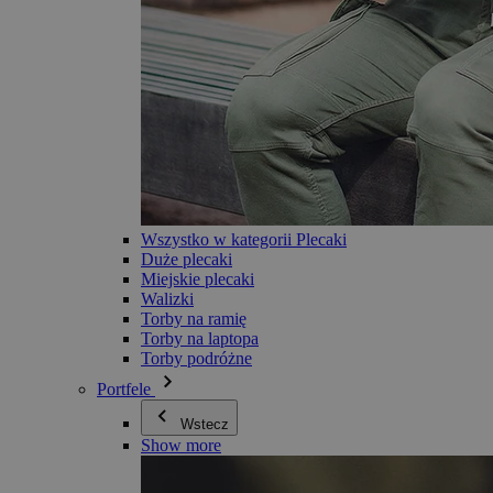
Wszystko w kategorii Plecaki
Duże plecaki
Miejskie plecaki
Walizki
Torby na ramię
Torby na laptopa
Torby podróżne
Portfele
Wstecz
Show more