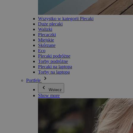
Wszystko w kategorii Plecaki
Duże plecaki
Walizki
Plecaczki
Miejskie
Skórzane
Eco
Plecaki podróżne
Torby podróżne
Plecaki na laptopa
Torby na laptopa
Portfele
Wstecz
Show more