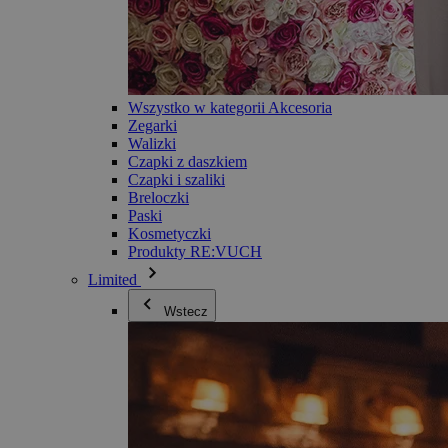
Wszystko w kategorii Akcesoria
Zegarki
Walizki
Czapki z daszkiem
Czapki i szaliki
Breloczki
Paski
Kosmetyczki
Produkty RE:VUCH
Limited
Wstecz