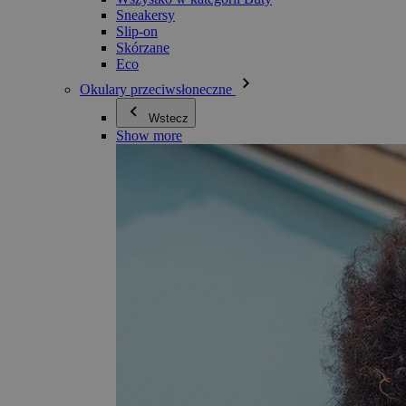
Sneakersy
Slip-on
Skórzane
Eco
Okulary przeciwsłoneczne
Wstecz
Show more