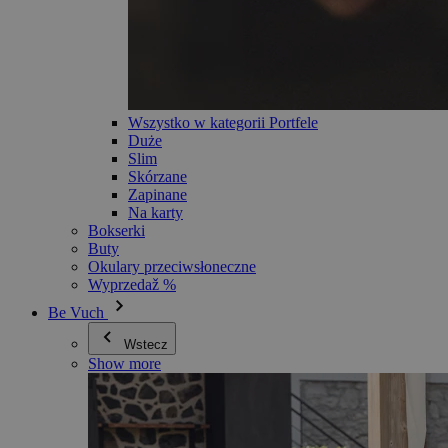
Wszystko w kategorii Portfele
Duże
Slim
Skórzane
Zapinane
Na karty
Bokserki
Buty
Okulary przeciwsłoneczne
Wyprzedaž %
Be Vuch
Wstecz
Show more