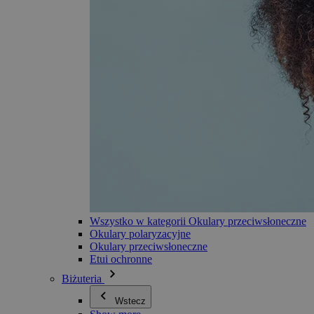
Wszystko w kategorii Okulary przeciwsłoneczne
Okulary polaryzacyjne
Okulary przeciwsłoneczne
Etui ochronne
Biżuteria
Wstecz