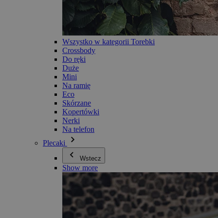
Wszystko w kategorii Torebki
Crossbody
Do ręki
Duże
Mini
Na ramię
Eco
Skórzane
Kopertówki
Nerki
Na telefon
Plecaki
Wstecz
Show more