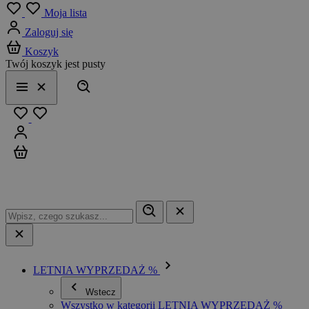
Menu
Moja lista
Zaloguj się
Koszyk
Twój koszyk jest pusty
Szukaj
Menu
Zamknij
Ulubione
Zaloguj się
Koszyk
LETNIA WYPRZEDAŻ %
Wstecz
Wszystko w kategorii LETNIA WYPRZEDAŻ %