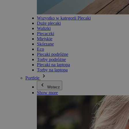
Wszystko w kategorii Plecaki
Duże plecaki
Walizki
Plecaczki
Miejskie
Skórzane
Eco
Plecaki podróżne
Torby podróżne
Plecaki na laptopa
Torby na laptopa
Portfele
Wstecz
Show more