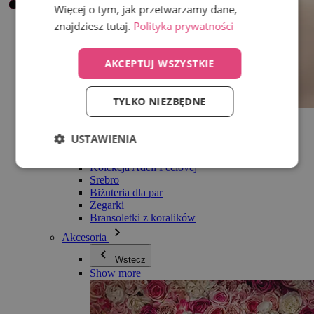
Więcej o tym, jak przetwarzamy dane,
znajdziesz tutaj.
Polityka prywatności
AKCEPTUJ WSZYSTKIE
TYLKO NIEZBĘDNE
Wszystko w kategorii Biżuteria
Kolczyki
USTAWIENIA
Bransoletki
Naszyjniki
Kolekcja Adéli Pečlovej
Srebro
Biżuteria dla par
Zegarki
Bransoletki z koralików
Akcesoria
Wstecz
Show more