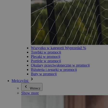
Wszystko w kategorii Wyprzedaž %
Torebki w promocji
Plecaki w promocji
Portfele w promocji
Okulary przeciwsłoneczne w promocji
Biżuteria i zegarki w promocji
Buty w promocji
Mężczyźni
Wstecz
Show more