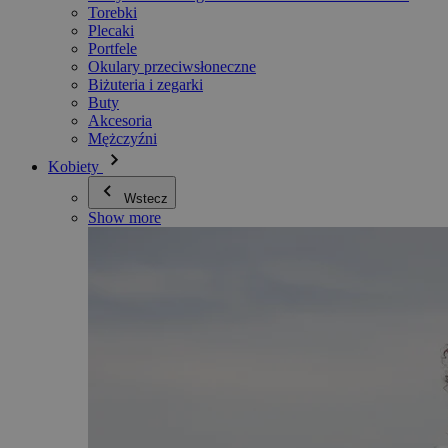
Torebki
Plecaki
Portfele
Okulary przeciwsłoneczne
Biżuteria i zegarki
Buty
Akcesoria
Mężczyźni
Kobiety
Wstecz
Show more