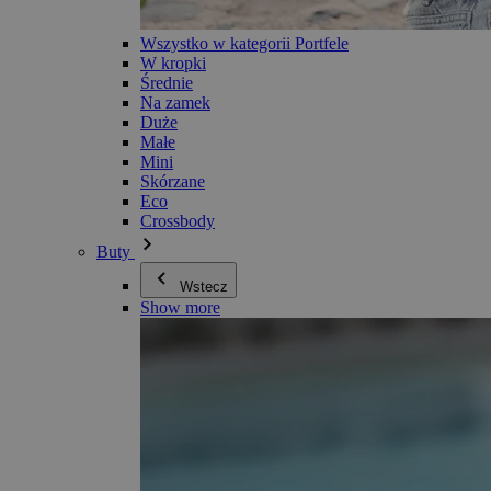
Wszystko w kategorii Portfele
W kropki
Średnie
Na zamek
Duże
Małe
Mini
Skórzane
Eco
Crossbody
Buty
Wstecz
Show more