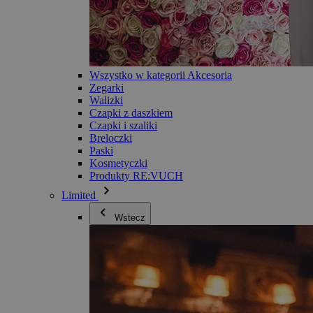
Wszystko w kategorii Akcesoria
Zegarki
Walizki
Czapki z daszkiem
Czapki i szaliki
Breloczki
Paski
Kosmetyczki
Produkty RE:VUCH
Limited
Wstecz