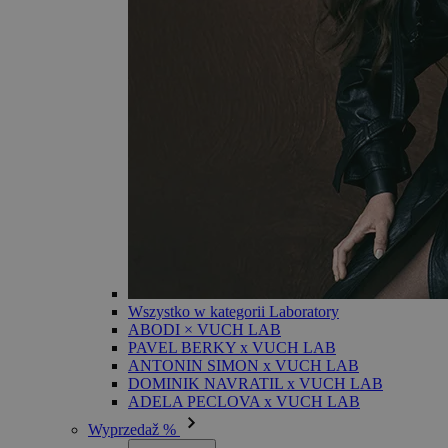
Wszystko w kategorii Laboratory
ABODI × VUCH LAB
PAVEL BERKY x VUCH LAB
ANTONIN SIMON x VUCH LAB
DOMINIK NAVRATIL x VUCH LAB
ADELA PECLOVA x VUCH LAB
Wyprzedaž %