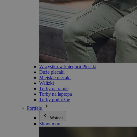
Wszystko w kategorii Plecaki
Duże plecaki
Miejskie plecaki
Walizki
Torby na ramię
Torby na laptopa
Torby podróżne
Portfele
Wstecz
Show more