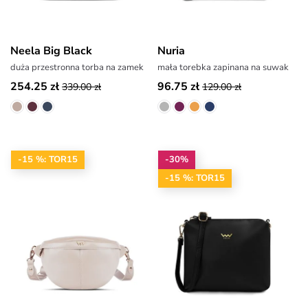
Neela Big Black
Nuria
duża przestronna torba na zamek
mała torebka zapinana na suwak
254.25 zł
96.75 zł
339.00 zł
129.00 zł
-15 %: TOR15
-30%
-15 %: TOR15