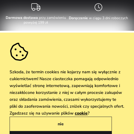
Darmowa dostawa
przy zamówieniu
Doręczenie
w ciągu 3 dni roboczych
powyżej 199 zł
Obsługa klienta
W dni robocze Pn-Pt: 8-17h
Informacje o zakupie
info@vuch.pl
Kontakt
Dodatkowe informacje
+48 17 283 29 55
Najczęściej zadawane pytania
Szkoda, że termin cookies nie kojarzy nam się wyłącznie z
O nas
cukiernictwem! Nasze ciasteczka pomagają odpowiednio
Nie możesz zaprzepaścić takiej okazji!
Materiały i pielęgnacja
Kariera
wyświetlać stronę internetową, zapewniają komfortowe i
Dostawa i płatność
Nowości
Zniżki
Okazja
niezakłócone korzystanie z niej w całym procesie zakupów
Karta podarunkowa
Zwroty i reklamacje
oraz składania zamówienia, czasami wykorzystujemy te
Hurtownia
Odbiór
pliki do zaoferowania nowości, zniżek czy specjalnych ofert.
Copyright © 2026 Vuch Sp. z o. o. Wszelkie prawa zastrzeżone. Techniczna
We Care
Zgadzasz się na używanie plików
cookie
?
realizacja
Simplia.cz
Zasady danych osobowych znajdziesz
tutaj
Vuchlook
nie
Regulamin
Sklepy
Praha
Polityka prywatności