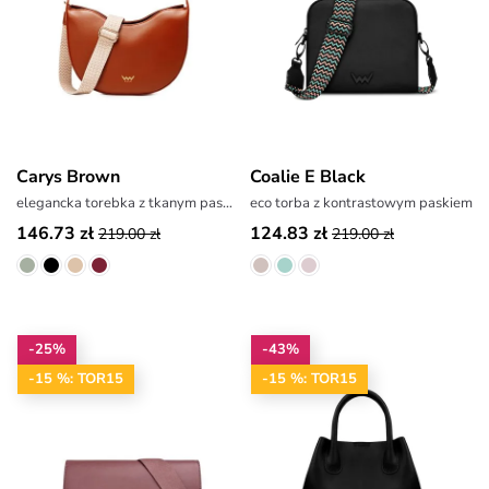
Carys Brown
Coalie E Black
elegancka torebka z tkanym paskiem
eco torba z kontrastowym paskiem
146.73 zł
124.83 zł
219.00 zł
219.00 zł
-25%
-43%
-15 %: TOR15
-15 %: TOR15