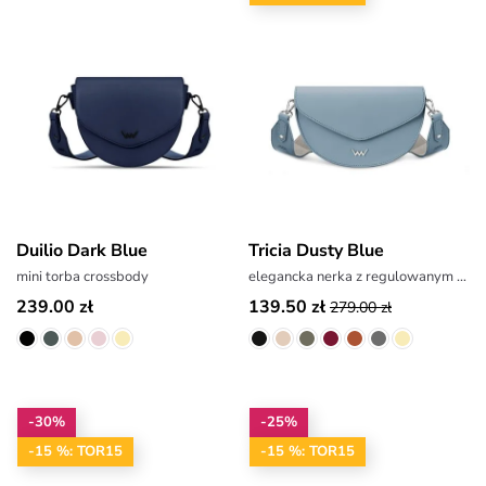
Duilio Dark Blue
Tricia Dusty Blue
mini torba crossbody
elegancka nerka z regulowanym paskiem
239.00 zł
139.50 zł
279.00 zł
-30%
-25%
-15 %: TOR15
-15 %: TOR15