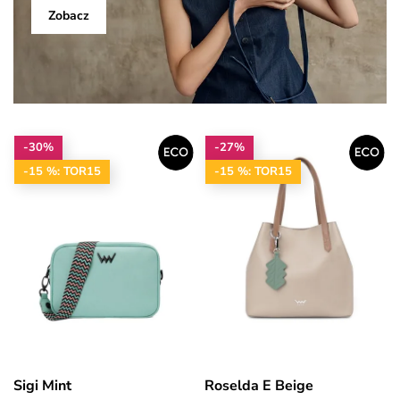
Zobacz
-30%
-27%
-15 %: TOR15
-15 %: TOR15
Sigi Mint
Roselda E Beige