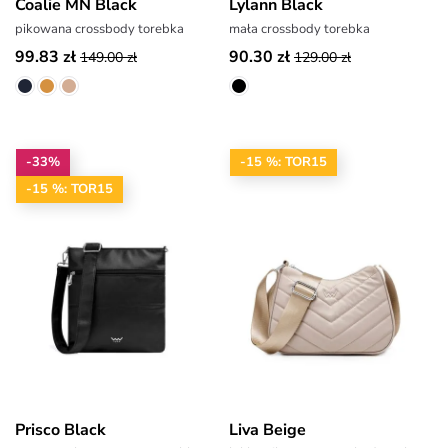
Coalie MN Black
Lylann Black
pikowana crossbody torebka
mała crossbody torebka
99.83 zł
90.30 zł
149.00 zł
129.00 zł
-33%
-15 %: TOR15
-15 %: TOR15
Prisco Black
Liva Beige