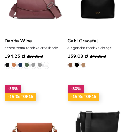
Danita Wine
Gabi Graceful
przestronna torebka crossbody
elegancka torebka do ręki
194.25 zł
159.03 zł
259.00 zł
279.00 zł
-33%
-30%
-15 %: TOR15
-15 %: TOR15