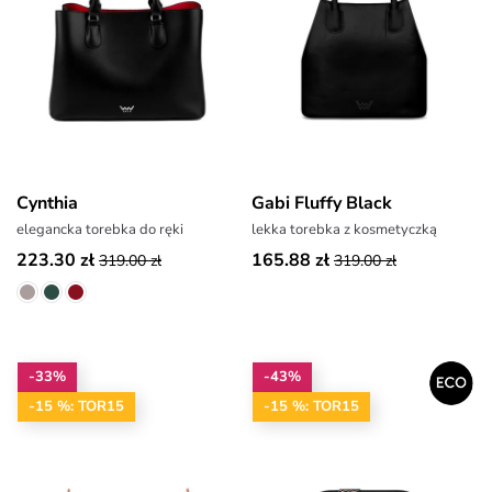
Cynthia
Gabi Fluffy Black
elegancka torebka do ręki
lekka torebka z kosmetyczką
223.30 zł
165.88 zł
319.00 zł
319.00 zł
-33%
-43%
-15 %: TOR15
-15 %: TOR15