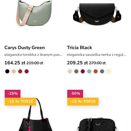
Carys Dusty Green
Tricia Black
elegancka torebka z tkanym paskiem
elegancka saszetka nerka z regulowanym paskiem
164.25 zł
209.25 zł
219.00 zł
279.00 zł
-25%
-50%
-15 %: TOR15
-15 %: TOR15