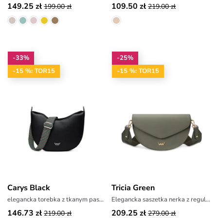
149.25 zł
109.50 zł
199.00 zł
219.00 zł
-33%
-25%
-15 %: TOR15
-15 %: TOR15
Carys Black
Tricia Green
elegancka torebka z tkanym paskiem
Elegancka saszetka nerka z regulowanym paskiem
146.73 zł
209.25 zł
219.00 zł
279.00 zł