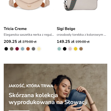
Tricia Creme
Sigi Beige
Elegancka saszetka nerka z regulowanym paskiem
crossbody torebka z kolorowym paskiem
209.25 zł
149.25 zł
279.00 zł
199.00 zł
JAKOŚĆ, KTÓRA TRWA
Skórzana kolekcja
wyprodukowana na Słowacji