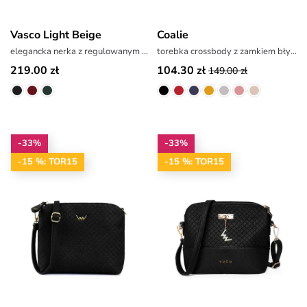
Vasco Light Beige
Coalie
elegancka nerka z regulowanym paskiem
torebka crossbody z zamkiem błyskawicznym
219.00 zł
104.30 zł
149.00 zł
-33%
-33%
-15 %: TOR15
-15 %: TOR15