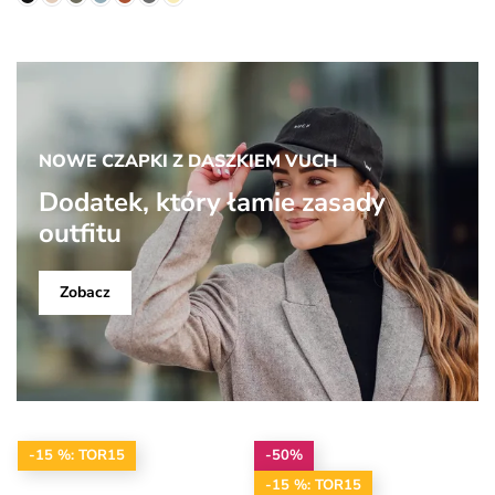
NOWE CZAPKI Z DASZKIEM VUCH
Dodatek, który łamie zasady
outfitu
Zobacz
-15 %: TOR15
-50%
-15 %: TOR15