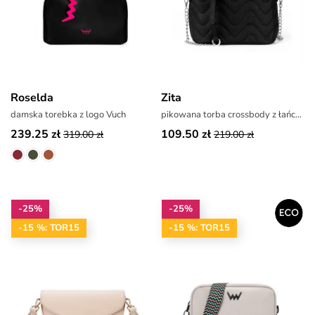
Roselda
Zita
damska torebka z logo Vuch
pikowana torba crossbody z łańcuszkiem
239.25 zł
109.50 zł
319.00 zł
219.00 zł
-25%
-25%
-15 %: TOR15
-15 %: TOR15