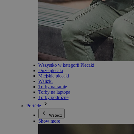
Wszystko w kategorii Plecaki
Duże plecaki
Miejskie plecaki
Walizki
Torby na ramię
Torby na laptopa
Torby podróżne
Portfele
Wstecz
Show more