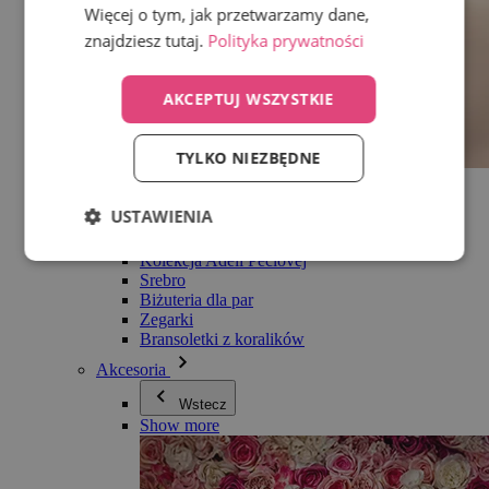
Więcej o tym, jak przetwarzamy dane,
znajdziesz tutaj.
Polityka prywatności
AKCEPTUJ WSZYSTKIE
TYLKO NIEZBĘDNE
Wszystko w kategorii Biżuteria
Kolczyki
USTAWIENIA
Bransoletki
Naszyjniki
Kolekcja Adéli Pečlovej
Srebro
Biżuteria dla par
Zegarki
Bransoletki z koralików
Akcesoria
Wstecz
Show more