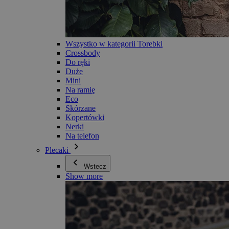
Wszystko w kategorii Torebki
Crossbody
Do ręki
Duże
Mini
Na ramię
Eco
Skórzane
Kopertówki
Nerki
Na telefon
Plecaki
Wstecz
Show more