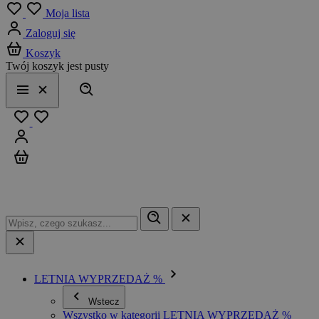
Menu
Moja lista
Zaloguj się
Koszyk
Twój koszyk jest pusty
Szukaj
Menu
Zamknij
Ulubione
Zaloguj się
Koszyk
LETNIA WYPRZEDAŻ %
Wstecz
Wszystko w kategorii LETNIA WYPRZEDAŻ %