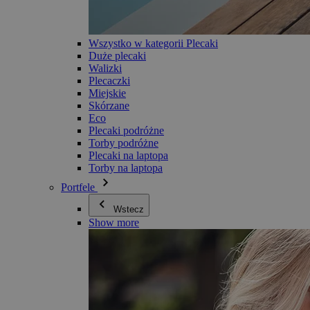
Wszystko w kategorii Plecaki
Duże plecaki
Walizki
Plecaczki
Miejskie
Skórzane
Eco
Plecaki podróżne
Torby podróżne
Plecaki na laptopa
Torby na laptopa
Portfele
Wstecz
Show more