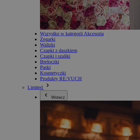
Wszystko w kategorii Akcesoria
Zegarki
Walizki
Czapki z daszkiem
Czapki i szaliki
Breloczki
Paski
Kosmetyczki
Produkty RE:VUCH
Limited
Wstecz