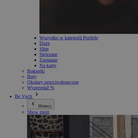
Wszystko w kategorii Portfele
Duże
Slim
Skórzane
Zapinane
Na karty
Bokserki
Buty
Okulary przeciwsłoneczne
Wyprzedaž %
Be Vuch
Wstecz
Show more