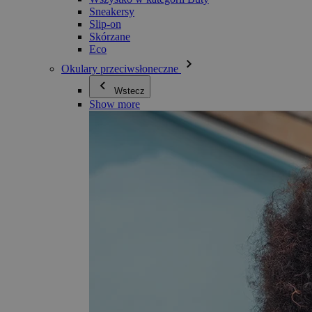
Sneakersy
Slip-on
Skórzane
Eco
Okulary przeciwsłoneczne
Wstecz
Show more