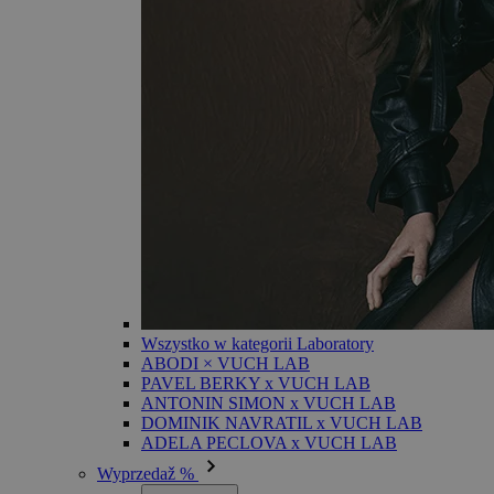
Wszystko w kategorii Laboratory
ABODI × VUCH LAB
PAVEL BERKY x VUCH LAB
ANTONIN SIMON x VUCH LAB
DOMINIK NAVRATIL x VUCH LAB
ADELA PECLOVA x VUCH LAB
Wyprzedaž %