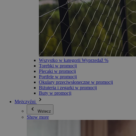
Wszystko w kategorii Wyprzedaž %
Torebki w promocji
Plecaki w promocji
Portfele w promocji
Okulary przeciwsłoneczne w promocji
Biżuteria i zegarki w promocji
Buty w promocji
Mężczyźni
Wstecz
Show more