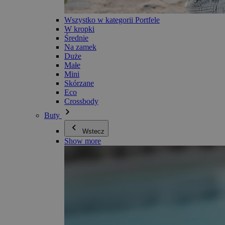
Wszystko w kategorii Portfele
W kropki
Średnie
Na zamek
Duże
Małe
Mini
Skórzane
Eco
Crossbody
Buty
Wstecz
Show more