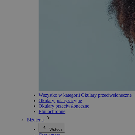
Wszystko w kategorii Okulary przeciwsłoneczne
Okulary polaryzacyjne
Okulary przeciwsłoneczne
Etui ochronne
Biżuteria
Wstecz