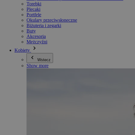
Torebki
Plecaki
Portfele
Okulary przeciwsłoneczne
Biżuteria i zegarki
Buty
Akcesoria
Mężczyźni
Kobiety
Wstecz
Show more