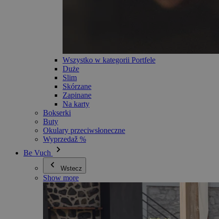
Wszystko w kategorii Portfele
Duże
Slim
Skórzane
Zapinane
Na karty
Bokserki
Buty
Okulary przeciwsłoneczne
Wyprzedaž %
Be Vuch
Wstecz
Show more