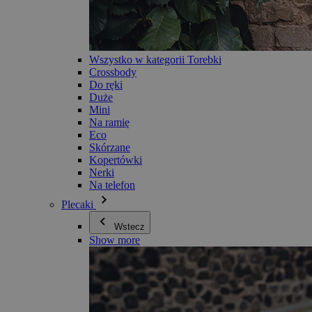
Wszystko w kategorii Torebki
Crossbody
Do ręki
Duże
Mini
Na ramię
Eco
Skórzane
Kopertówki
Nerki
Na telefon
Plecaki
Wstecz
Show more