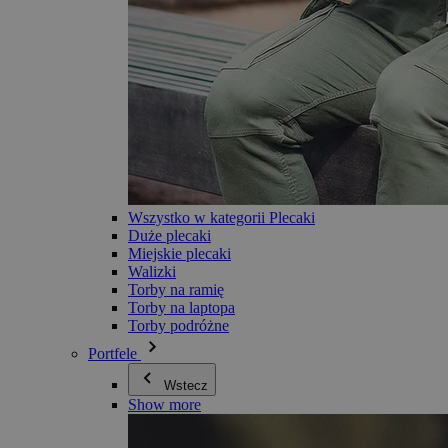
Wszystko w kategorii Plecaki
Duże plecaki
Miejskie plecaki
Walizki
Torby na ramię
Torby na laptopa
Torby podróżne
Portfele
Wstecz
Show more