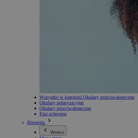
Wszystko w kategorii Okulary przeciwsłoneczne
Okulary polaryzacyjne
Okulary przeciwsłoneczne
Etui ochronne
Biżuteria
Wstecz