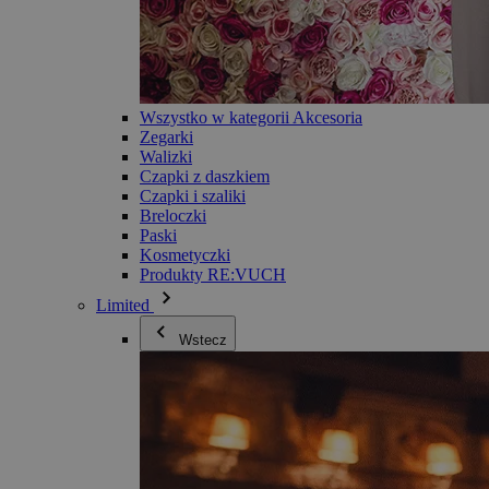
Wszystko w kategorii Akcesoria
Zegarki
Walizki
Czapki z daszkiem
Czapki i szaliki
Breloczki
Paski
Kosmetyczki
Produkty RE:VUCH
Limited
Wstecz