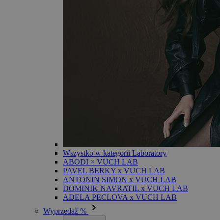
Wszystko w kategorii Laboratory
ABODI × VUCH LAB
PAVEL BERKY x VUCH LAB
ANTONIN SIMON x VUCH LAB
DOMINIK NAVRATIL x VUCH LAB
ADELA PECLOVA x VUCH LAB
Wyprzedaž %