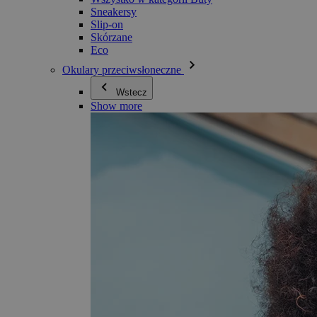
Sneakersy
Slip-on
Skórzane
Eco
Okulary przeciwsłoneczne
Wstecz
Show more