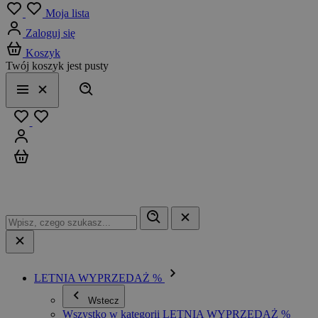
Menu
Moja lista
Zaloguj się
Koszyk
Twój koszyk jest pusty
Szukaj
Menu
Zamknij
Ulubione
Zaloguj się
Koszyk
LETNIA WYPRZEDAŻ %
Wstecz
Wszystko w kategorii LETNIA WYPRZEDAŻ %