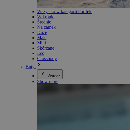
Wszystko w kategorii Portfele
W kropki
Średnie
Na zamek
Duże
Małe
Mini
Skórzane
Eco
Crossbody
Buty
Wstecz
Show more