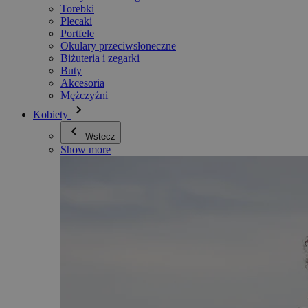
Torebki
Plecaki
Portfele
Okulary przeciwsłoneczne
Biżuteria i zegarki
Buty
Akcesoria
Mężczyźni
Kobiety
Wstecz
Show more