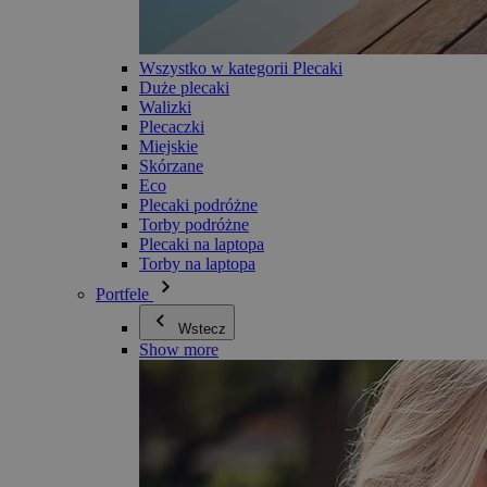
Wszystko w kategorii Plecaki
Duże plecaki
Walizki
Plecaczki
Miejskie
Skórzane
Eco
Plecaki podróżne
Torby podróżne
Plecaki na laptopa
Torby na laptopa
Portfele
Wstecz
Show more