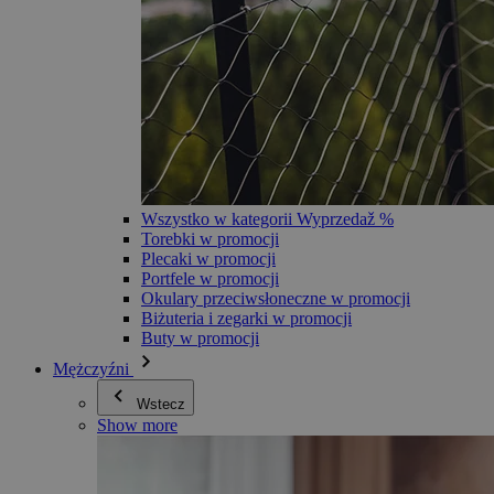
Wszystko w kategorii Wyprzedaž %
Torebki w promocji
Plecaki w promocji
Portfele w promocji
Okulary przeciwsłoneczne w promocji
Biżuteria i zegarki w promocji
Buty w promocji
Mężczyźni
Wstecz
Show more