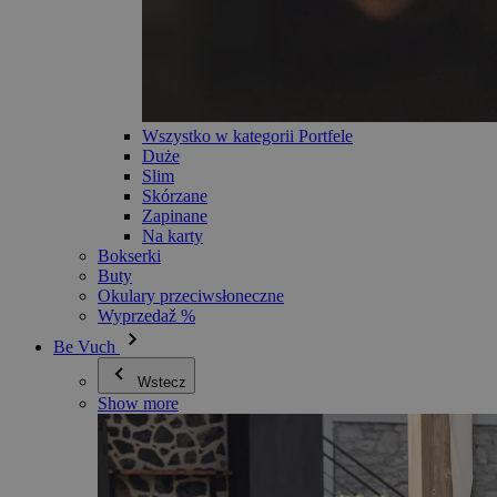
Wszystko w kategorii Portfele
Duże
Slim
Skórzane
Zapinane
Na karty
Bokserki
Buty
Okulary przeciwsłoneczne
Wyprzedaž %
Be Vuch
Wstecz
Show more