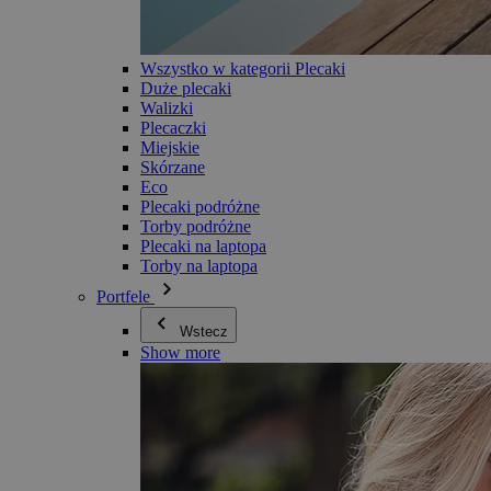
Wszystko w kategorii Plecaki
Duże plecaki
Walizki
Plecaczki
Miejskie
Skórzane
Eco
Plecaki podróżne
Torby podróżne
Plecaki na laptopa
Torby na laptopa
Portfele
Wstecz
Show more