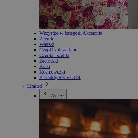
Wszystko w kategorii Akcesoria
Zegarki
Walizki
Czapki z daszkiem
Czapki i szaliki
Breloczki
Paski
Kosmetyczki
Produkty RE:VUCH
Limited
Wstecz