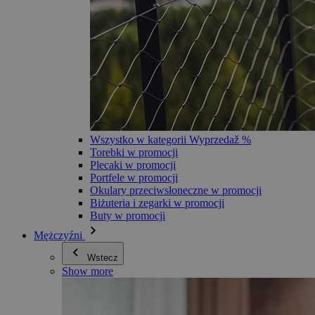
Wszystko w kategorii Wyprzedaž %
Torebki w promocji
Plecaki w promocji
Portfele w promocji
Okulary przeciwsłoneczne w promocji
Biżuteria i zegarki w promocji
Buty w promocji
Mężczyźni
Wstecz
Show more