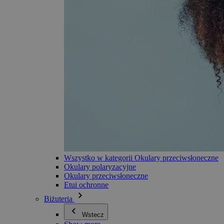
Wszystko w kategorii Okulary przeciwsłoneczne
Okulary polaryzacyjne
Okulary przeciwsłoneczne
Etui ochronne
Biżuteria
Wstecz