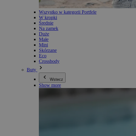
Wszystko w kategorii Portfele
W kropki
Średnie
Na zamek
Duże
Małe
Mini
Skórzane
Eco
Crossbody
Buty
Wstecz
Show more