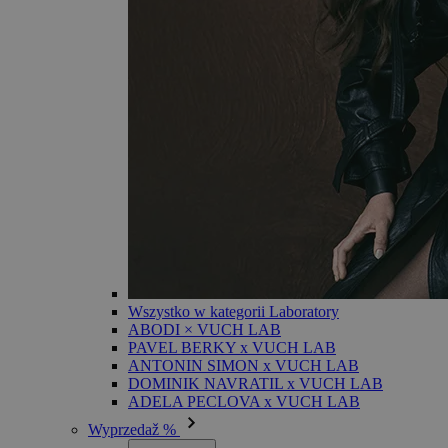
Wszystko w kategorii Laboratory
ABODI × VUCH LAB
PAVEL BERKY x VUCH LAB
ANTONIN SIMON x VUCH LAB
DOMINIK NAVRATIL x VUCH LAB
ADELA PECLOVA x VUCH LAB
Wyprzedaž %