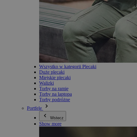
Wszystko w kategorii Plecaki
Duże plecaki
Miejskie plecaki
Walizki
Torby na ramię
Torby na laptopa
Torby podróżne
Portfele
Wstecz
Show more