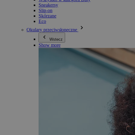
Sneakersy
Slip-on
Skórzane
Eco
Okulary przeciwsłoneczne
Wstecz
Show more