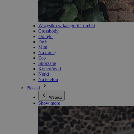
Wszystko w kategorii Torebki
Crossbody
Do ręki
Duże
Mini
Na ramię
Eco
Skórzane
Kopertówki
Nerki
Na telefon
Plecaki
Wstecz
Show more