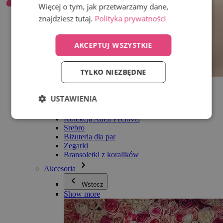
Więcej o tym, jak przetwarzamy dane,
znajdziesz tutaj.
Polityka prywatności
AKCEPTUJ WSZYSTKIE
TYLKO NIEZBĘDNE
Wszystko w kategorii Biżuteria
Kolczyki
USTAWIENIA
Bransoletki
Naszyjniki
Kolekcja Adéli Pečlovej
Srebro
Biżuteria dla par
Zegarki
Bransoletki z koralików
Akcesoria
Wstecz
Show more