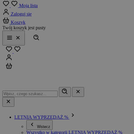
Menu
Moja lista
Zaloguj się
Koszyk
Twój koszyk jest pusty
Szukaj
Menu
Zamknij
Ulubione
Zaloguj się
Koszyk
LETNIA WYPRZEDAŻ %
Wstecz
Wszystko w kategorii LETNIA WYPRZEDAŻ %