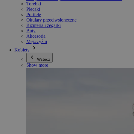
Torebki
Plecaki
Portfele
Okulary przeciwsłoneczne
Biżuteria i zegarki
Buty
Akcesoria
Mężczyźni
Kobiety
Wstecz
Show more