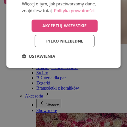
Więcej o tym, jak przetwarzamy dane,
znajdziesz tutaj.
Polityka prywatności
AKCEPTUJ WSZYSTKIE
TYLKO NIEZBĘDNE
Wszystko w kategorii Biżuteria
Kolczyki
USTAWIENIA
Bransoletki
Naszyjniki
Kolekcja Adéli Pečlovej
Srebro
Biżuteria dla par
Zegarki
Bransoletki z koralików
Akcesoria
Wstecz
Show more