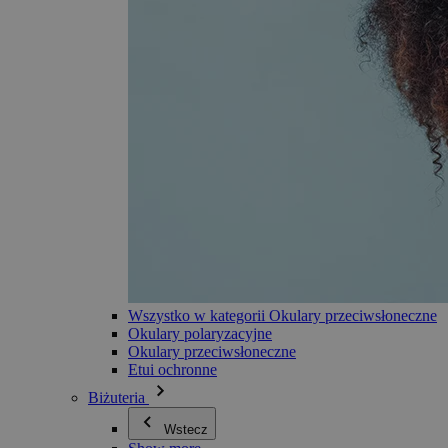
Wszystko w kategorii Okulary przeciwsłoneczne
Okulary polaryzacyjne
Okulary przeciwsłoneczne
Etui ochronne
Biżuteria
Wstecz