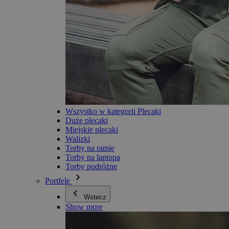
Wszystko w kategorii Plecaki
Duże plecaki
Miejskie plecaki
Walizki
Torby na ramię
Torby na laptopa
Torby podróżne
Portfele
Wstecz
Show more