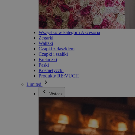
Wszystko w kategorii Akcesoria
Zegarki
Walizki
Czapki z daszkiem
Czapki i szaliki
Breloczki
Paski
Kosmetyczki
Produkty RE:VUCH
Limited
Wstecz