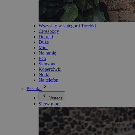
Wszystko w kategorii Torebki
Crossbody
Do ręki
Duże
Mini
Na ramię
Eco
Skórzane
Kopertówki
Nerki
Na telefon
Plecaki
Wstecz
Show more