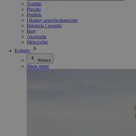
Torebki
Plecaki
Portfele
Okulary przeciwsłoneczne
Biżuteria i zegarki
Buty
Akcesoria
Mężczyźni
Kobiety
Wstecz
Show more