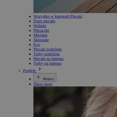
Wszystko w kategorii Plecaki
Duże plecaki
Walizki
Plecaczki
Miejskie
Skórzane
Eco
Plecaki podróżne
Torby podróżne
Plecaki na laptopa
Torby na laptopa
Portfele
Wstecz
Show more