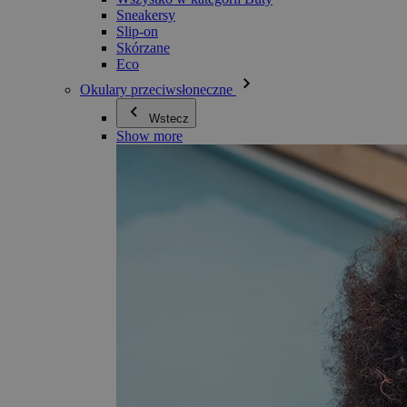
Sneakersy
Slip-on
Skórzane
Eco
Okulary przeciwsłoneczne
Wstecz
Show more