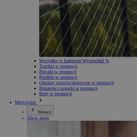
Wszystko w kategorii Wyprzedaž %
Torebki w promocji
Plecaki w promocji
Portfele w promocji
Okulary przeciwsłoneczne w promocji
Biżuteria i zegarki w promocji
Buty w promocji
Mężczyźni
Wstecz
Show more