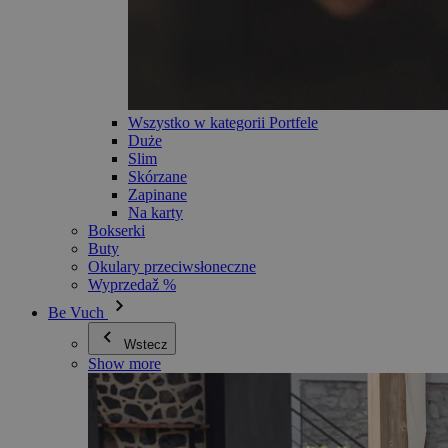
Wszystko w kategorii Portfele
Duże
Slim
Skórzane
Zapinane
Na karty
Bokserki
Buty
Okulary przeciwsłoneczne
Wyprzedaž %
Be Vuch
Wstecz
Show more