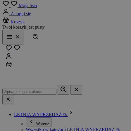
Menu
Moja lista
Zaloguj się
Koszyk
Twój koszyk jest pusty
Szukaj
Menu
Zamknij
Ulubione
Zaloguj się
Koszyk
LETNIA WYPRZEDAŻ %
Wstecz
Wszystko w kategorii LETNIA WYPRZEDAŻ %