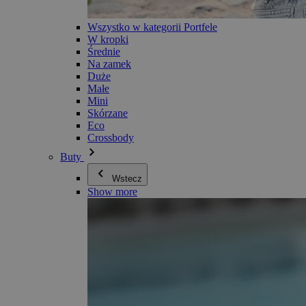
Wszystko w kategorii Portfele
W kropki
Średnie
Na zamek
Duże
Małe
Mini
Skórzane
Eco
Crossbody
Buty
Wstecz
Show more