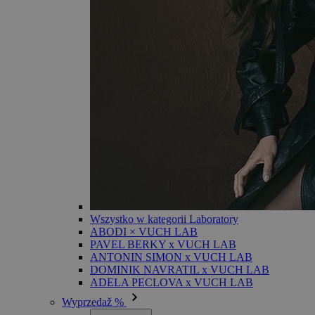
Wszystko w kategorii Laboratory
ABODI × VUCH LAB
PAVEL BERKY x VUCH LAB
ANTONIN SIMON x VUCH LAB
DOMINIK NAVRATIL x VUCH LAB
ADELA PECLOVA x VUCH LAB
Wyprzedaž %