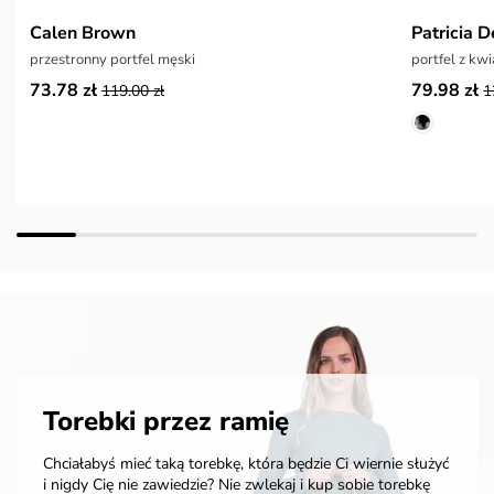
Calen Brown
Patricia 
przestronny portfel męski
portfel z kw
73.78 zł
79.98 zł
119.00 zł
1
Torebki przez ramię
Chciałabyś mieć taką torebkę, która będzie Ci wiernie służyć
i nigdy Cię nie zawiedzie? Nie zwlekaj i kup sobie torebkę