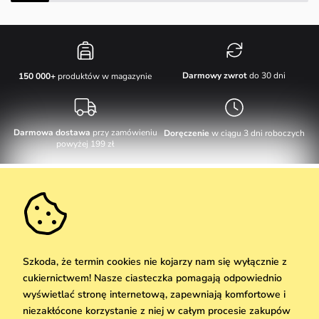
Darmowy zwrot
do 30 dni
150 000+
produktów w magazynie
Darmowa dostawa
przy zamówieniu
Doręczenie
w ciągu 3 dni roboczych
powyżej 199 zł
Obsługa klienta
W dni robocze Pn-Pt: 8-17h
Informacje o zakupie
info@vuch.pl
Kontakt
Dodatkowe informacje
+48 17 283 29 55
Najczęściej zadawane pytania
Szkoda, że termin cookies nie kojarzy nam się wyłącznie z
O nas
cukiernictwem! Nasze ciasteczka pomagają odpowiednio
Nie możesz zaprzepaścić takiej okazji!
Materiały i pielęgnacja
Kariera
wyświetlać stronę internetową, zapewniają komfortowe i
Dostawa i płatność
Nowości
Zniżki
Okazja
niezakłócone korzystanie z niej w całym procesie zakupów
Karta podarunkowa