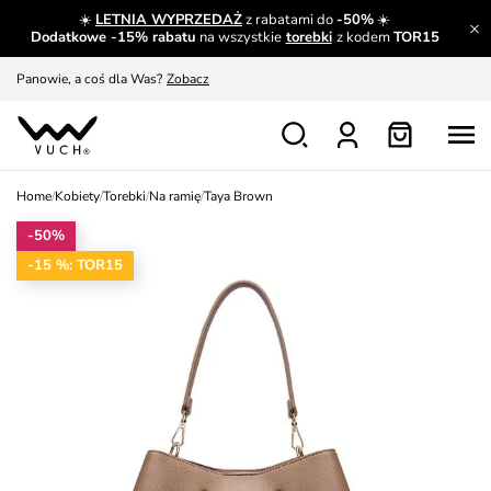
☀️
LETNIA WYPRZEDAŻ
z rabatami do
-50%
☀️
A czego nie można dowiedzieć się gdzie indziej?
Czytaj więcej
Dodatkowe -15% rabatu
na wszystkie
torebki
z kodem
TOR15
Panowie, a coś dla Was?
Zobacz
Produkty, które musisz mieć.
Dowiedz się więcej
Wymiana i zwrot za darmo
Patrz
Home
/
Kobiety
/
Torebki
/
Na ramię
/
Taya Brown
Zainspiruj się
Pokaż
-50%
-15 %: TOR15