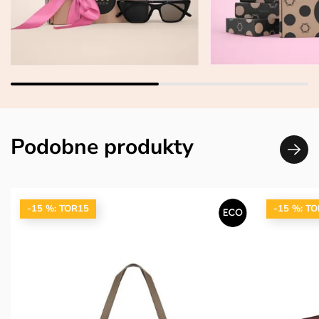
Podobne produkty
-15 %: TOR15
-15 %: T